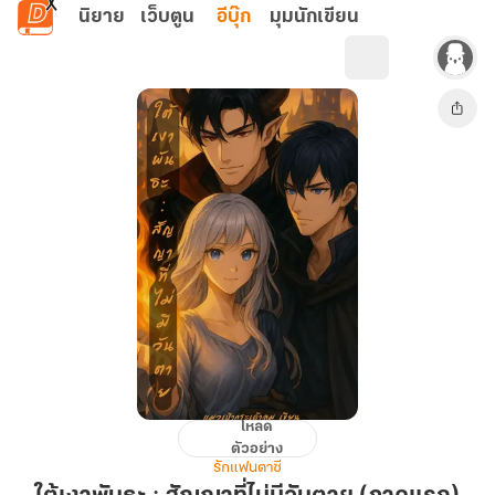
ข้ามไปยังเนื้อหาหลัก
นิยาย
เว็บตูน
อีบุ๊ก
มุมนักเขียน
โหลด
ใต้
ตัวอย่าง
เงา
รักแฟนตาซี
พันธะ