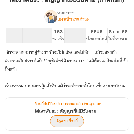
ใต้เงาพันธะ : สัญญาที่ไม่มีวันตาย (ภาคแรก)
:
สัญญา
นามปากกา
แมวเป้ากระเด้าลม
เรื่อง
ที่
ใต้
ไม่มี
เงา
21.15K
259
163
PG ทั่วไป
EPUB
8 ก.ค. 68
วัน
พันธะ
จำนวนคำ
จำนวนหน้า (A5)
ยอดวิว
ระดับเนื้อหา
ประเภทไฟล์
วันที่วางขาย
ตาย
:
สัญญา
(ภาค
"ข้าจะพาเธอมาอยู่ข้างข้า ข้าจะไม่ปล่อยเธอไปอีก" "แม้จะต้องทำ
ที่
แรก)
ไม่มี
สงครามกับสวรรค์หรือ?" ลูซิเฟอร์หัวเราะเบา ๆ "แม้ต้องเผาโลกใบนี้ ข้า
วัน
ก็จะทำ"
ตาย
เรื่องนี้ยังมีในรูปแบบรายตอนให้อ่านด้วยนะ
ใต้เงาพันธะ : สัญญาที่ไม่มีวันตาย
ติดตามเรื่องนี้