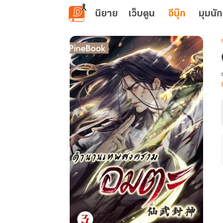
ข้ามไปยังเนื้อหาหลัก
นิยาย
เว็บตูน
อีบุ๊ก
มุมนัก
เ