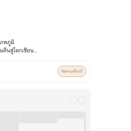
าภพภูมิ
คืนสู่โลกเซียน
คน..."
ติดตามเรื่องนี้