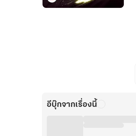
ตำนาน
เทพ
สงคราม
อมตะ
เล่ม
3
อีบุ๊กจากเรื่องนี้