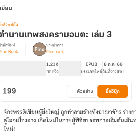
เขียน
กำลังภายใน
ตำนานเทพสงครามอมตะ เล่ม 3
สำนักพิมพ์
นามปากกา
Pine Book
Pinebook
รื่อง
ตำนาน
เทพ
96.52K
603
1.21K
PG ทั่วไป
EPUB
8 ก.ค. 68
สงคราม
จำนวนคำ
จำนวนหน้า (A5)
ยอดวิว
ระดับเนื้อหา
ประเภทไฟล์
วันที่วางขาย
อมตะ
[นิยาย
แปล]
199
ตัวอย่าง
ซื้ออีบุ๊ก
จักรพรรดิเซียนผู้ยิ่งใหญ่ ถูกทำลายล้างทั้งอาณาจักร ร่า
สู่โลกเบื้องล่าง เกิดใหม่ในกายผู้พิชิตบรรพกาลเริ่มต้น
ใหม่!