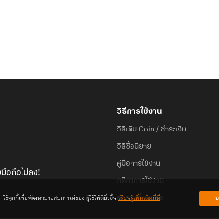
วิธีการใช้งาน
วิธีเติม Coin / ชำระเงิน
วิธีซื้อนิยาย
คู่มือการใช้งาน
มือถือไม่ลง!
กติกาการใช้งาน
้คุกกี้เพื่อพัฒนาประสบการณ์ของ ผู้ใช้ให้ดียิ่งขึ้น
เรียนรู้เพิ่มเติมที่นี่
ย
คำถามที่พบบ่อย