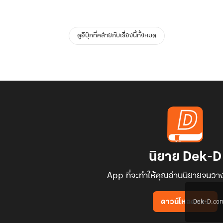
ดูอีบุ๊กที่คล้ายกับเรื่องนี้ทั้งหมด
นิยาย Dek-D
App ที่จะทำให้คุณอ่านนิยายจนวาง
Dek-D.com ใช
ดาวน์โหลดแอป