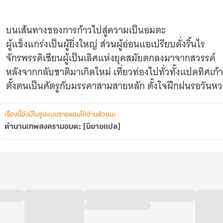
บนเส้นทางของการก้าวไปสู่ความเป็นอมตะ
ผู้แข็งแกร่งเป็นผู้ยิ่งใหญ่ ส่วนผู้อ่อนแอเปรียบดั่งริ้นไร
จักรพรรดิเซียนผู้เป็นเลิศแห่งยุคสมัยตกลงมาจากสวรรค์
หลังจากกลับชาติมาเกิดใหม่ เที่ยวท่องไปทั่วทั้งแปดทิศเก้
ตั้งตนเป็นศัตรูกับมรรคาสามสายหลัก ตั้งใจฝึกฝนรอวันหวน
แต่เขากลับค้นพบความลับบางอย่าง
"การกลับมาเกิดใหม่ของข้า หรือว่าจะเป็นแผนของใครบาง
เรื่องนี้ยังมีในรูปแบบรายตอนให้อ่านด้วยนะ
ตำนานเทพสงครามอมตะ [นิยายแปล]