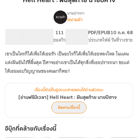
Hell Heart : ฝันสุดท้าย นายปีศาจ
ฝัน
สุดท้าย
นามปากกา
หนามดำ
[อ่าน
นาย
เรื่อง
ฟรี
ปีศาจ
มี
54.77K
298
111
PG ทั่วไป
PDF/EPUB
10 ก.ค. 68
เวลา]
จำนวนคำ
จำนวนหน้า (A5)
ยอดวิว
ระดับเนื้อหา
ประเภทไฟล์
วันที่วางขาย
Hell
Heart
เขาเป็นใครก็ได้เพื่อให้เธอรัก เป็นอะไรก็ได้เพื่อให้เธอหลงใหล ในแดน
:
แห่งฝันอันไร้ที่สิ้นสุด ปีศาจอย่างเขาเป็นได้ทุกสิ่งที่เธอปรารถนา ขอแค่
ฝัน
สุดท้าย
ให้เธอมอบวิญญาณของตนมาก็พอ!!
นาย
ปีศาจ
เรื่องนี้ยังมีในรูปแบบรายตอนให้อ่านด้วยนะ
[อ่านฟรีมีเวลา] Hell Heart : ฝันสุดท้าย นายปีศาจ
ติดตามเรื่องนี้
อีบุ๊กที่คล้ายกับเรื่องนี้