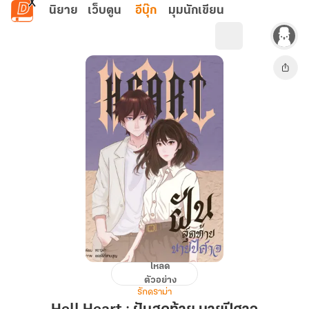
ข้ามไปยังเนื้อหาหลัก
นิยาย
เว็บตูน
อีบุ๊ก
มุมนักเขียน
โหลด
Hell
ตัวอย่าง
Heart
รักดราม่า
: