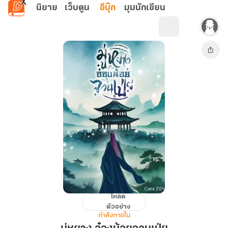
ข้ามไปยังเนื้อหาหลัก
นิยาย
เว็บตูน
อีบุ๊ก
มุมนักเขียน
โหลด
มู่
ตัวอย่าง
หยาง
กำลังภายใน
อ๋อง