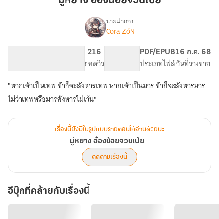
มู่หยาง อ๋องน้อยจวนเป่ย
น้อย
จวน
นามปากกา
Cora ZóN
เรื่อ
เป่ย
มู่
ง
หยาง
97.55K
486
216
PG ทั่วไป
PDF/EPUB
16 ก.ค. 68
อ๋อง
จำนวนคำ
จำนวนหน้า (A5)
ยอดวิว
ระดับเนื้อหา
ประเภทไฟล์
วันที่วางขาย
น้อย
จวน
"หากเจ้าเป็นเทพ ข้าก็จะสังหารเทพ หากเจ้าเป็นมาร ข้าก็จะสังหารมาร
เป่ย
ไม่ว่าเทพหรือมารสังหารไม่เว้น"
เรื่องนี้ยังมีในรูปแบบรายตอนให้อ่านด้วยนะ
มู่หยาง อ๋องน้อยจวนเป่ย
ติดตามเรื่องนี้
อีบุ๊กที่คล้ายกับเรื่องนี้