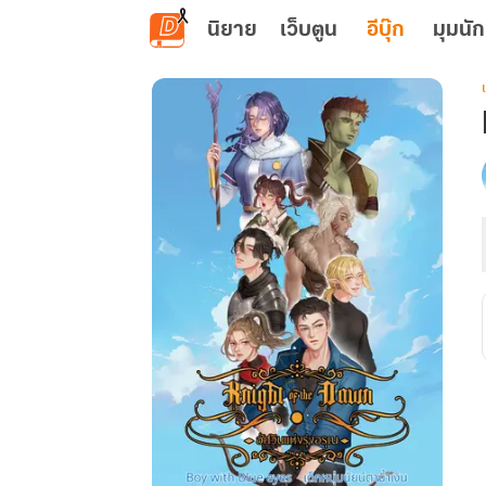
ข้ามไปยังเนื้อหาหลัก
นิยาย
เว็บตูน
อีบุ๊ก
มุมนัก
เ