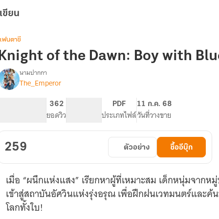
เขียน
แฟนตาซี
Knight of the Dawn: Boy with Blue
นามปากกา
The_Emperor
Knight
รื่อง
of
the
247
362
PG ทั่วไป
PDF
11 ก.ค. 68
Dawn:
จำนวนหน้า (A5)
ยอดวิว
ระดับเนื้อหา
ประเภทไฟล์
วันที่วางขาย
Boy
with
Blue
259
ตัวอย่าง
ซื้ออีบุ๊ก
eyes
(Ver.
E-
เมื่อ “ผนึกแห่งแสง” เรียกหาผู้ที่เหมาะสม เด็กหนุ่มจากห
book
เล่ม
เข้าสู่สถาบันอัศวินแห่งรุ่งอรุณ เพื่อฝึกฝนเวทมนตร์และ
1)
โลกทั้งใบ!