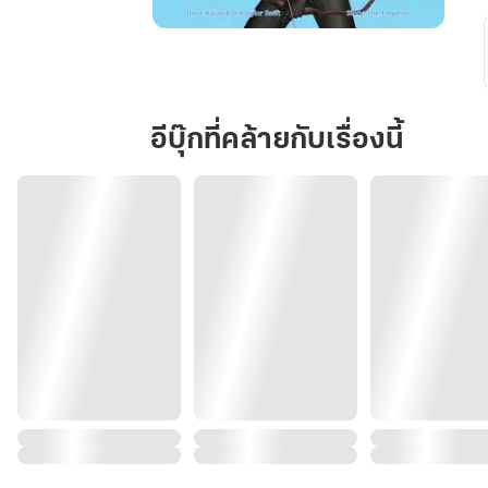
Knight
of
the
Dawn:
อีบุ๊กที่คล้ายกับเรื่องนี้
Boy
with
Blue
eyes
(เล่ม
1)