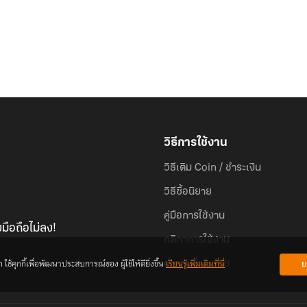
วิธีการใช้งาน
วิธีเติม Coin / ชำระเงิน
วิธีซื้อนิยาย
คู่มือการใช้งาน
มือถือไม่ลง!
กติกาการใช้งาน
้คุกกี้เพื่อพัฒนาประสบการณ์ของ ผู้ใช้ให้ดียิ่งขึ้น
เรียนรู้เพิ่มเติมที่นี่
ย
คำถามที่พบบ่อย