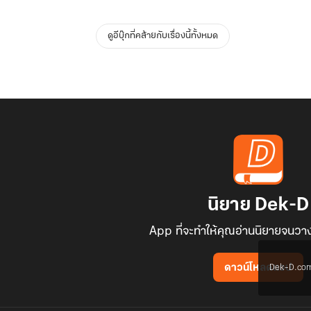
ดูอีบุ๊กที่คล้ายกับเรื่องนี้ทั้งหมด
นิยาย Dek-D
App ที่จะทำให้คุณอ่านนิยายจนวาง
Dek-D.com ใช
ดาวน์โหลดแอป