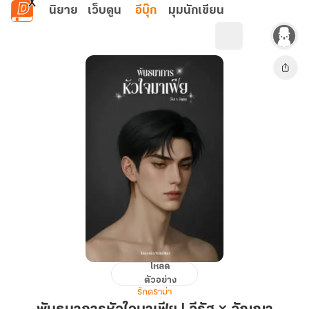
ข้ามไปยังเนื้อหาหลัก
นิยาย
เว็บตูน
อีบุ๊ก
มุมนักเขียน
โหลด
พันธนาการ
ตัวอย่าง
หัวใจ
รักดราม่า
มาเฟีย