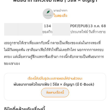
พันธนาการหัวใจมาเฟีย | วีรัส × อัญญา
|
วี
นามปากกา
ใบตองตึง
เรื่อง
รัส
พันธนาการ
×
หัวใจ
96.61K
408
134
PG ทั่วไป
PDF/EPUB
13 ก.ค. 68
อัญ
มาเฟีย
จำนวนคำ
จำนวนหน้า (A5)
ยอดวิว
ระดับเนื้อหา
ประเภทไฟล์
วันที่วางขาย
ญา
|
วี
เธอถูกขายให้เขาเพื่อแลกกับหนี้ กลายเป็นเพียงของเล่นในกรงทองที่
รัส
×
ไม่มีวันหลุดพ้น เขาคือมาเฟียไร้หัวใจที่ไม่เคยรักใคร นอกจากการครอบ
อัญ
ครอง แต่เมื่อความรู้สึกแทรกซึมเข้ามา กรงนี้กลับกลายเป็นพันธนาการ
ญา
ของเขาเอง
(มี
E-
Book)
เรื่องนี้ยังมีในรูปแบบรายตอนให้อ่านด้วยนะ
พันธนาการหัวใจมาเฟีย | วีรัส × อัญญา (มี E-Book)
ติดตามเรื่องนี้
อีบุ๊กที่คล้ายกับเรื่องนี้