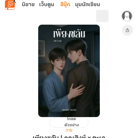
ข้ามไปยังเนื้อหาหลัก
นิยาย
เว็บตูน
อีบุ๊ก
มุมนักเขียน
โหลด
เพียง
ตัวอย่าง
ชลัน
วาย
|