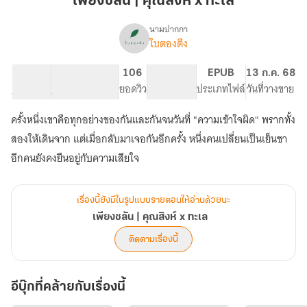
เพียงชลัน | คุณสิงห์ x ทะเล
คุณ
สิงห์
นามปากกา
ใบตองตึง
เรื่อง
x
เพียง
ทะเล
ชลัน
57.06K
306
106
PG ทั่วไป
EPUB
13 ก.ค. 68
|
จำนวนคำ
จำนวนหน้า (A5)
ยอดวิว
ระดับเนื้อหา
ประเภทไฟล์
วันที่วางขาย
คุณ
สิงห์
ครั้งหนึ่งเขาคือทุกอย่างของกันและกันจนวันที่ "ความเข้าใจผิด" พรากทั้ง
x
ทะเล
สองให้เดินจาก แต่เมื่อกลับมาเจอกันอีกครั้ง หนึ่งคนเปลี่ยนเป็นเย็นชา
อีกคนยังคงยืนอยู่กับความเสียใจ
เรื่องนี้ยังมีในรูปแบบรายตอนให้อ่านด้วยนะ
เพียงชลัน | คุณสิงห์ x ทะเล
ติดตามเรื่องนี้
อีบุ๊กที่คล้ายกับเรื่องนี้