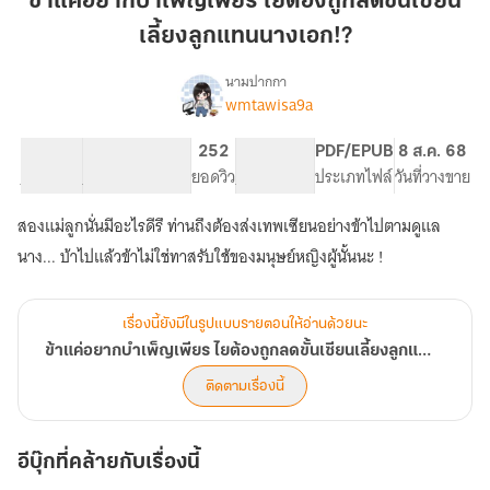
ข้าแค่อยากบำเพ็ญเพียร ไยต้องถูกลดขั้นเซียน
บำเพ็ญ
เลี้ยงลูกแทนนางเอก!?
เพียร
ไย
นามปากกา
ต้อง
wmtawisa9a
เรื่อง
ข้า
ถูก
แค่
ลด
56.65K
585
252
PG ทั่วไป
PDF/EPUB
8 ส.ค. 68
อยาก
จำนวนคำ
จำนวนหน้า (A5)
ขั้น
ยอดวิว
ระดับเนื้อหา
ประเภทไฟล์
วันที่วางขาย
บำเพ็ญ
เซียน
เพียร
สองแม่ลูกนั่นมีอะไรดีรึ ท่านถึงต้องส่งเทพเซียนอย่างข้าไปตามดูแล
เลี้ยง
ไย
ต้อง
ลูก
นาง... บ้าไปแล้วข้าไม่ใช่ทาสรับใช้ของมนุษย์หญิงผู้นั้นนะ !
ถูก
แทน
ลด
นางเอก!?
ขั้น
เรื่องนี้ยังมีในรูปแบบรายตอนให้อ่านด้วยนะ
เซียน
ข้าแค่อยากบำเพ็ญเพียร ไยต้องถูกลดขั้นเซียนเลี้ยงลูกแทนนางเอก!?
เลี้ยง
ลูก
ติดตามเรื่องนี้
แทน
นางเอก!?
อีบุ๊กที่คล้ายกับเรื่องนี้