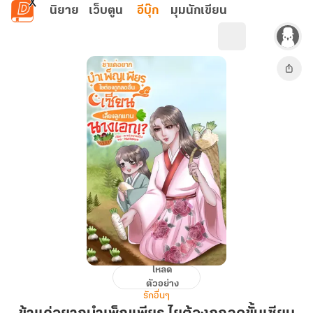
ข้ามไปยังเนื้อหาหลัก
นิยาย
เว็บตูน
อีบุ๊ก
มุมนักเขียน
โหลด
ข้า
ตัวอย่าง
แค่
รักอื่นๆ
อยาก