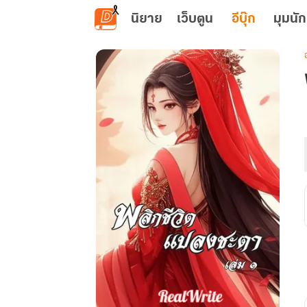
ข้ามไปยังเนื้อหาหลัก
นิยาย
เว็บตูน
อีบุ๊ก
มุมนัก
เ