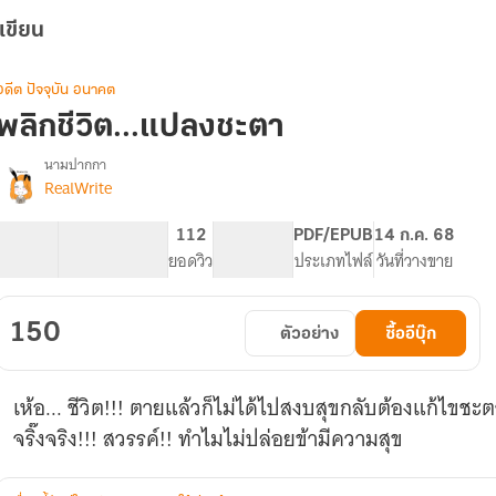
เขียน
อดีต ปัจจุบัน อนาคต
พลิกชีวิต...แปลงชะตา
นามปากกา
RealWrite
รื่อง
พลิก
ชีวิต...แปลง
39.09K
256
112
PG ทั่วไป
PDF/EPUB
14 ก.ค. 68
ชะตา(อ่าน
จำนวนคำ
จำนวนหน้า (A5)
ยอดวิว
ระดับเนื้อหา
ประเภทไฟล์
วันที่วางขาย
ฟรี
จน​
จบ)​
150
ตัวอย่าง
ซื้ออีบุ๊ก
เห้อ... ชีวิต!!! ตายแล้วก็ไม่ได้ไปสงบสุขกลับต้องแก้ไขชะต
จริ๊งจริง!!! สวรรค์!! ทำไมไม่ปล่อยข้ามีความสุข