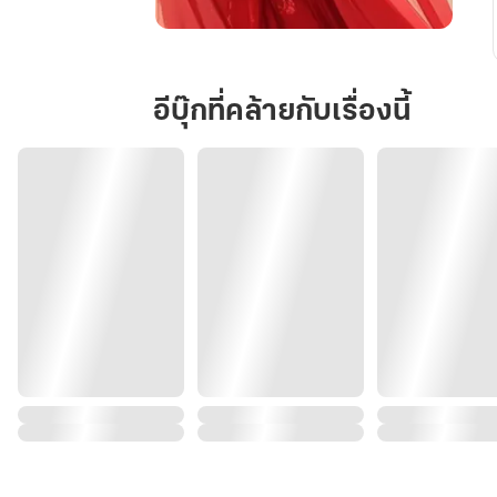
พลิก
ชีวิต...แปลง
ชะตา
อีบุ๊กที่คล้ายกับเรื่องนี้