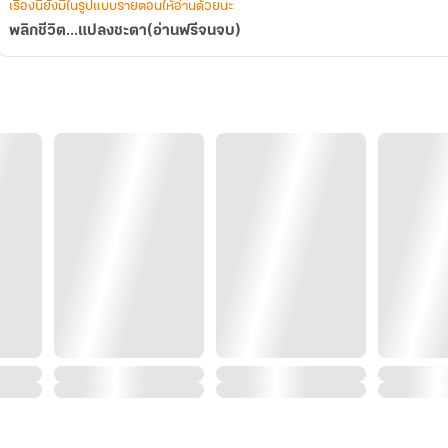
เรื่องนี้ยังมีในรูปแบบรายตอนให้อ่านด้วยนะ
พลิกชีวิต...แปลงชะตา(อ่านฟรีจน​จบ)​