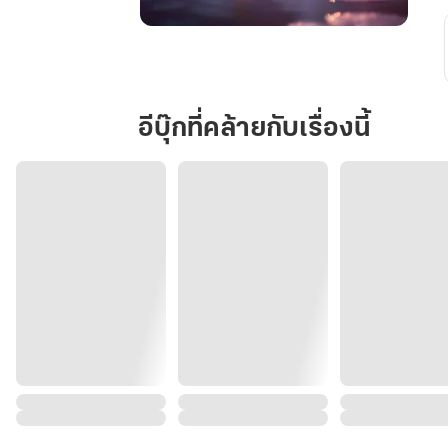
ตื่น
มา
อีก
ที
อีบุ๊กที่คล้ายกับเรื่องนี้
ก็
กลาย
เป็น
เมีย
พระรอง
เลือด
เย็น
ไป
ซะ
แล้ว