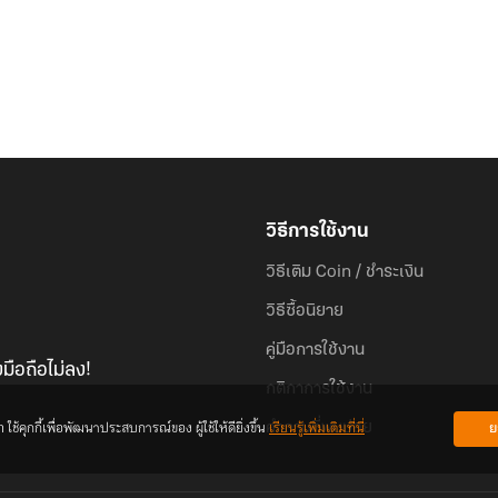
วิธีการใช้งาน
วิธีเติม Coin / ชำระเงิน
วิธีซื้อนิยาย
คู่มือการใช้งาน
มือถือไม่ลง!
กติกาการใช้งาน
้คุกกี้เพื่อพัฒนาประสบการณ์ของ ผู้ใช้ให้ดียิ่งขึ้น
เรียนรู้เพิ่มเติมที่นี่
ย
คำถามที่พบบ่อย