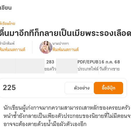
เขียน
พีเรียดไทย
ตื่นมาอีกทีก็กลายเป็นเมียพระรองเลือ
สำนักพิมพ์
นามปากกา
พิมพ์มนตกานต์
พิมพ์มนตกานต์
รื่อง
ตื่น
มา
83.24K
329
283
PG ทั่วไป
PDF/EPUB
16 ก.ค. 68
อีก
จำนวนคำ
จำนวนหน้า (A5)
ยอดวิว
ระดับเนื้อหา
ประเภทไฟล์
วันที่วางขาย
ที
ก็
กลาย
225
ตัวอย่าง
ซื้ออีบุ๊ก
เป็น
เมีย
พระรอง
นักเขียนผู้เก่งกาจมากความสามารถเสาหลักของครอบครัว ทะ
เลือด
เย็น
หนำซ้ำยังกลายเป็นเพียงตัวประกอบของนิยายที่ไม่มีตอ
ไป
อาจจะต้องตายด้วยน้ำมือผัวตัวเองอีก
ซะ
แล้ว