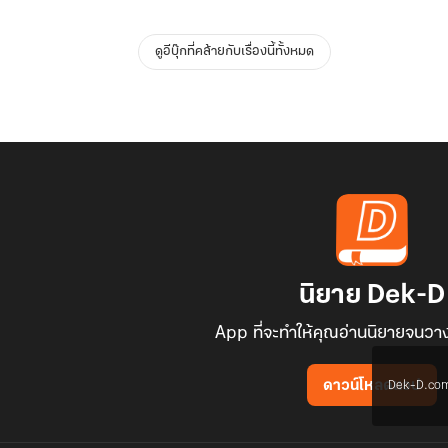
ดูอีบุ๊กที่คล้ายกับเรื่องนี้ทั้งหมด
นิยาย Dek-D
App ที่จะทำให้คุณอ่านนิยายจนวาง
Dek-D.com ใช
ดาวน์โหลดแอป