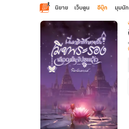
ข้ามไปยังเนื้อหาหลัก
นิยาย
เว็บตูน
อีบุ๊ก
มุมนัก
เ