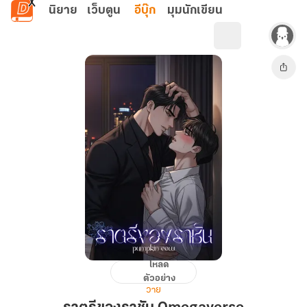
ข้ามไปยังเนื้อหาหลัก
นิยาย
เว็บตูน
อีบุ๊ก
มุมนักเขียน
โหลด
ราตรี
ตัวอย่าง
ของ
วาย
ราชัน