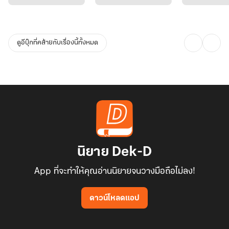
หนึ่งปีแห่งการต่อสู้เพื่อสร้างบัลลังก์ที่มั่นคง...นำมาสู่การเดินทางเพื่อ
ตามหาหัวใจที่แหลกสลายกลับคืนมา
ดูอีบุ๊กที่คล้ายกับเรื่องนี้ทั้งหมด
"ผมไม่ได้ขอให้คุณยกโทษให้...ผมแค่ขอโอกาส...โอกาสที่จะได้พิสูจน์ว่า
ผมรักคุณกับลูกมากกว่าชีวิต"
ร่วมเป็นพยานในบทพิสูจน์รักแท้ที่ต้องแลกมาด้วยน้ำตา คำโกหก และ
การเสียสละที่ยิ่งใหญ่ ใน "ราตรีของราชัน"
นิยาย Dek-D
ความพิเศษในฉบับ E-BOOK ที่คุณจะได้รับ!
App ที่จะทำให้คุณอ่านนิยายจนวางมือถือไม่ลง!
เพื่อเป็นการขอบคุณนักอ่านทุกท่านที่ให้การสนับสนุนเสมอมา ฉบับ E-
ดาวน์โหลดแอป
book นี้มีความพิเศษมากกว่าที่เคยอ่านในเว็บ ด้วย ตอนพิเศษใหม่ล่าสุด
3 ตอน ที่จะมาเติมเต็มความสุขและความฟินให้สมกับการรอคอย!