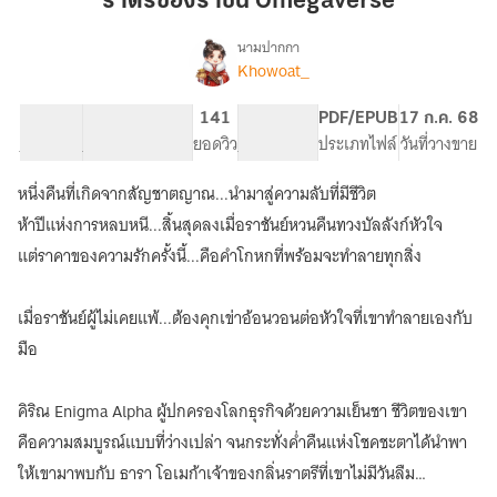
ราตรีของราชัน Omegaverse
Omegaverse
นามปากกา
Khowoat_
เรื่อง
ราตรี
ของ
76.85K
295
141
NC 18
PDF/EPUB
17 ก.ค. 68
ราชัน
จำนวนคำ
จำนวนหน้า (A5)
ยอดวิว
ระดับเนื้อหา
ประเภทไฟล์
วันที่วางขาย
Omegaverse
หนึ่งคืนที่เกิดจากสัญชาตญาณ...นำมาสู่ความลับที่มีชีวิต
ห้าปีแห่งการหลบหนี...สิ้นสุดลงเมื่อราชันย์หวนคืนทวงบัลลังก์หัวใจ
แต่ราคาของความรักครั้งนี้...คือคำโกหกที่พร้อมจะทำลายทุกสิ่ง
เมื่อราชันย์ผู้ไม่เคยแพ้...ต้องคุกเข่าอ้อนวอนต่อหัวใจที่เขาทำลายเองกับ
มือ
คิริณ Enigma Alpha ผู้ปกครองโลกธุรกิจด้วยความเย็นชา ชีวิตของเขา
คือความสมบูรณ์แบบที่ว่างเปล่า จนกระทั่งค่ำคืนแห่งโชคชะตาได้นำพา
ให้เขามาพบกับ ธารา โอเมก้าเจ้าของกลิ่นราตรีที่เขาไม่มีวันลืม