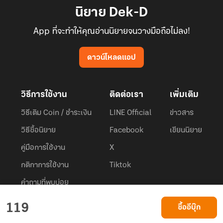
นิยาย Dek-D
App ที่จะทำให้คุณอ่านนิยายจนวางมือถือไม่ลง!
ดาวน์โหลดแอป
วิธีการใช้งาน
ติดต่อเรา
เพิ่มเติม
วิธีเติม Coin / ชำระเงิน
LINE Official
ข่าวสาร
วิธีซื้อนิยาย
Facebook
เขียนนิยาย
คู่มือการใช้งาน
X
กติกาการใช้งาน
Tiktok
คำถามที่พบบ่อย
Dek-D.com ใช้คุกกี้เพื่อพัฒนาประสบการณ์ของ ผู้ใช้ให้ดียิ่งขึ้น
119
ซื้ออีบุ๊ก
ยอมรับ
เรียนรู้เพิ่มเติมที่นี่
© 2026
Dek-D Interactive Co.,Ltd.
All rights reserved. |
Privacy Policy