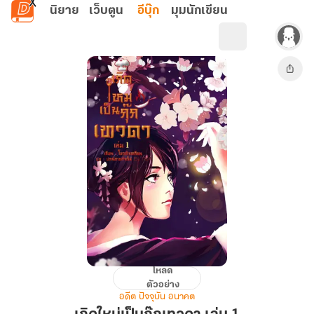
ข้ามไปยังเนื้อหาหลัก
นิยาย
เว็บตูน
อีบุ๊ก
มุมนักเขียน
โหลด
เกิด
ตัวอย่าง
ใหม่
อดีต ปัจจุบัน อนาคต
เป็น