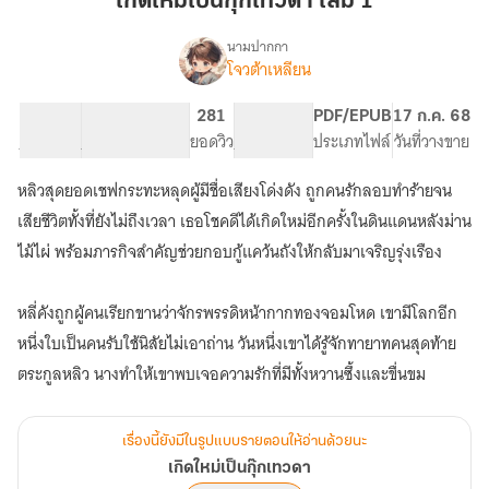
เกิดใหม่เป็นกุ๊กเทวดา เล่ม 1
กุ๊ก
เทวดา
นามปากกา
โจวต้าเหลียน
เรื่อง
เล่ม
เกิด
1
ใหม่
77.04K
331
281
PG ทั่วไป
PDF/EPUB
17 ก.ค. 68
เป็น
จำนวนคำ
จำนวนหน้า (A5)
ยอดวิว
ระดับเนื้อหา
ประเภทไฟล์
วันที่วางขาย
กุ๊ก
เทวดา
หลิวสุดยอดเชฟกระทะหลุดผู้มีชื่อเสียงโด่งดัง ถูกคนรักลอบทำร้ายจน
เสียชีวิตทั้งที่ยังไม่ถึงเวลา เธอโชคดีได้เกิดใหม่อีกครั้งในดินแดนหลังม่าน
ไม้ไผ่ พร้อมภารกิจสำคัญช่วยกอบกู้แคว้นถังให้กลับมาเจริญรุ่งเรือง
หลี่คังถูกผู้คนเรียกขานว่าจักรพรรดิหน้ากากทองจอมโหด เขามีโลกอีก
หนึ่งใบเป็นคนรับใช้นิสัยไม่เอาถ่าน วันหนึ่งเขาได้รู้จักทายาทคนสุดท้าย
ตระกูลหลิว นางทำให้เขาพบเจอความรักที่มีทั้งหวานซึ้งและขื่นขม
เรื่องนี้ยังมีในรูปแบบรายตอนให้อ่านด้วยนะ
เกิดใหม่เป็นกุ๊กเทวดา