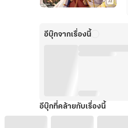
เกิด
ใหม่
ทั้งที
ก็
อีบุ๊กจากเรื่องนี้
ต้อง
อาชีพ
เกษตรกร
สิ!
เล่ม
91
อีบุ๊กที่คล้ายกับเรื่องนี้