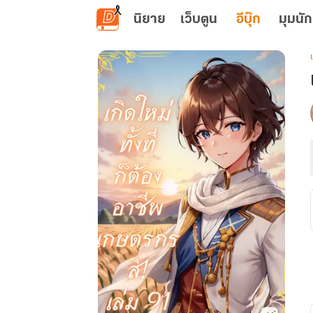
ข้ามไปยังเนื้อหาหลัก
นิยาย
เว็บตูน
อีบุ๊ก
มุมนัก
เ