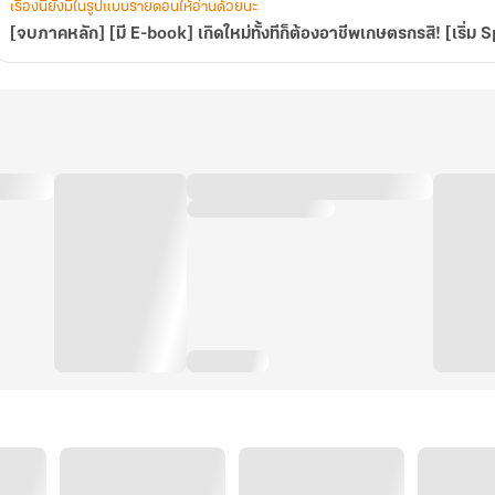
[เริ่ม
เรื่องนี้ยังมีในรูปแบบรายตอนให้อ่านด้วยนะ
Spin
[จบภาคหลัก] [มี E-book] เกิดใหม่ทั้งทีก็ต้องอาชีพเกษตรกรสิ! [เริ่ม 
Off!]