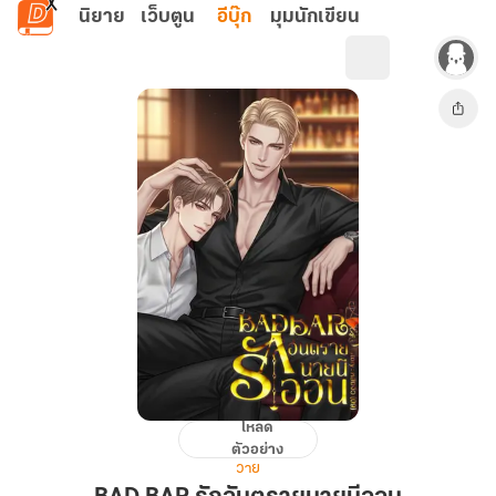
ข้ามไปยังเนื้อหาหลัก
นิยาย
เว็บตูน
อีบุ๊ก
มุมนักเขียน
โหลด
BAD
ตัวอย่าง
BAR
วาย
รัก