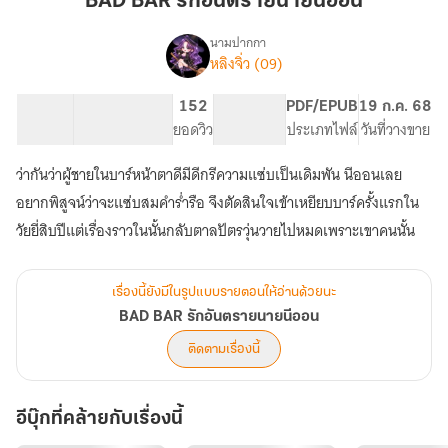
BAD BAR รักอันตรายนายนีออน
อันตราย
นาย
นามปากกา
หลิงจิ่ว (09)
BAD
นีออน
เรื่อง
BAR
รัก
23.02K
123
152
PG ทั่วไป
PDF/EPUB
19 ก.ค. 68
อันตราย
จำนวนคำ
จำนวนหน้า (A5)
ยอดวิว
ระดับเนื้อหา
ประเภทไฟล์
วันที่วางขาย
นาย
นีออน
ว่ากันว่าผู้ชายในบาร์หน้าตาดีมีดีกรีความแซ่บเป็นเดิมพัน นีออนเลย
อยากพิสูจน์ว่าจะแซ่บสมคำร่ำรือ จึงตัดสินใจเข้าเหยียบบาร์ครั้งแรกใน
วัยยี่สิบปีแต่เรื่องราวในนั้นกลับตาลปัตรวุ่นวายไปหมดเพราะเขาคนนั้น
เรื่องนี้ยังมีในรูปแบบรายตอนให้อ่านด้วยนะ
BAD BAR รักอันตรายนายนีออน
ติดตามเรื่องนี้
อีบุ๊กที่คล้ายกับเรื่องนี้