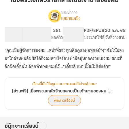
เมื่อพระเอกตัวร้ายกลายเป็นเจ้านายของผม
ร้ายก
ลาย
นามปากกา
แยมขนมปัง
[อ่าน
เป็น
เรื่อง
ฟรี]
เจ้า
เมื่อ
232.39K
794
381
PG ทั่วไป
PDF/EPUB
20 ก.ค. 68
นาย
พระเอก
จำนวนคำ
จำนวนหน้า (A5)
ยอดวิว
ระดับเนื้อหา
ประเภทไฟล์
วันที่วางขาย
ของ
ตัว
ผม
ร้ายก
"คุณเป็นผู้จัดการของผม...หน้าที่ของคุณคือดูแลผมทุกอย่าง" ซันโน้มลง
ลาย
มาใกล้จนผมสัมผัสได้ถึงลมหายใจร้อน ฝ่ามืออุ่นกอดรวบเอวผม ขณะที่
เป็น
เจ้า
อีกมือเอื้อมไปล็อกท้ายทอยผมไว้..."เดี๋ยวสิ แบบนี้มันไม่ใช่แล้ว!"
นาย
ของ
ผม
เรื่องนี้ยังมีในรูปแบบรายตอนให้อ่านด้วยนะ
[Summer]
[อ่านฟรี] เมื่อพระเอกตัวร้ายกลายเป็นเจ้านายของผม [Summer]
ติดตามเรื่องนี้
อีบุ๊กจากเรื่องนี้