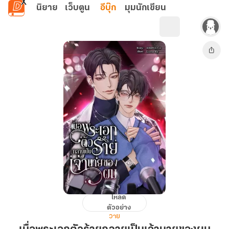
ข้ามไปยังเนื้อหาหลัก
นิยาย
เว็บตูน
อีบุ๊ก
มุมนักเขียน
โหลด
เมื่อ
ตัวอย่าง
พระเอก
วาย
ตัว