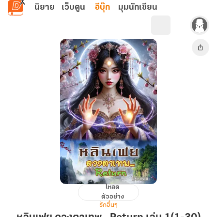
ข้ามไปยังเนื้อหาหลัก
นิยาย
เว็บตูน
อีบุ๊ก
มุมนักเขียน
โหลด
หลิน
ตัวอย่าง
เฟย
รักอื่นๆ
ดวงตา