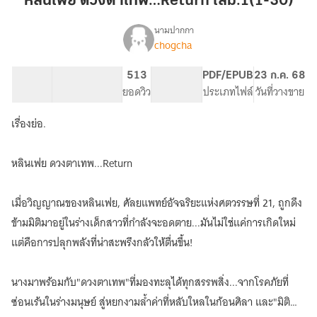
หลินเฟย ดวงตาเทพ…Return เล่ม.1(1-30)
เทพ…
Return
นามปากกา
chogcha
เรื่อง
เล่ม.1(1-
หลิน
30)
เฟย
56.95K
415
513
PG ทั่วไป
PDF/EPUB
23 ก.ค. 68
ดวงตา
จำนวนคำ
จำนวนหน้า (A5)
ยอดวิว
ระดับเนื้อหา
ประเภทไฟล์
วันที่วางขาย
เทพ…
Return
เรื่องย่อ.
หลินเฟย ดวงตาเทพ...Return
เมื่อวิญญาณของหลินเฟย, ศัลยแพทย์อัจฉริยะแห่งศตวรรษที่ 21, ถูกดึง
ข้ามมิติมาอยู่ในร่างเด็กสาวที่กำลังจะอดตาย...มันไม่ใช่แค่การเกิดใหม่
แต่คือการปลุกพลังที่น่าสะพรึงกลัวให้ตื่นขึ้น!
นางมาพร้อมกับ"ดวงตาเทพ"ที่มองทะลุได้ทุกสรรพสิ่ง...จากโรคภัยที่
ซ่อนเร้นในร่างมนุษย์ สู่หยกงามล้ำค่าที่หลับใหลในก้อนศิลา และ"มิติ