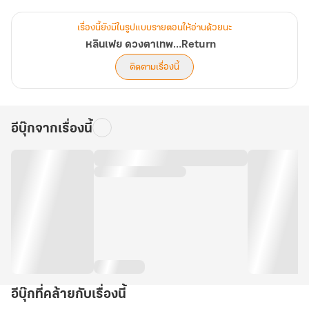
วิญญาณ"คลังสมบัติส่วนตัวที่เก็บซ่อนทั้งเทคโนโลยีล้ำยุคและตำราพลิก
โลกเอาไว้
เรื่องนี้ยังมีในรูปแบบรายตอนให้อ่านด้วยนะ
หลินเฟย ดวงตาเทพ…Return
จากกระท่อมซอมซ่อท้ายหมู่บ้านสู่การเป็น "เซียนหยก" ที่สร้างตำนาน
ติดตามเรื่องนี้
สะท้านเมือง จากหาบเร่ขายบะหมี่สู่เจ้าของภัตตาคาร "หอพลิกฟ้า" ที่
แม้แต่ชนชั้นสูงยังต้องต่อคิวรอ...ทุกย่างก้าวของหลินเฟยคือการท้าทาย
อำนาจของผู้ที่เคยเหยียดหยามนางจนแหลกสลาย
อีบุ๊กจากเรื่องนี้
โชคชะตานำพานางไปพัวพันกับจ้าวเฟยหลง, นายทหารหนุ่มผู้กุมอำนาจ
กองทัพการช่วยชีวิตเขาไว้ด้วยวิชาแพทย์ที่เหนือยุคสมัยได้ผูกพันคนสอง
คนจากสองโลกไว้ด้วยกันท่ามกลางสมรภูมิการค้าที่ดุเดือดและ
คลื่นใต้น้ำสงครามการเมืองที่พร้อมจะกลืนกินทุกชีวิต
แต่เมื่อเปลือกนอกของสงครามการเมืองถูกกระเทาะออก...หลินเฟยก
ลับพบความจริงที่น่าขนลุก ศัตรูที่แท้จริงไม่ใช่แค่ขุนนางกังฉิน แต่
เป็น"ลัทธิบัวโลหิต"องค์กรปริศนาที่แทรกซึมรากลึกไปทั่วแผ่นดินและรอ
อีบุ๊กที่คล้ายกับเรื่องนี้