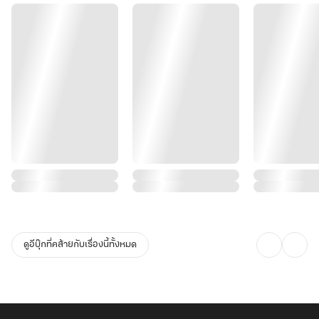
วันที่จะกลับมาพลิกฟ้าคว่ำปฐพี
บัดนี้...สงครามไม่ได้จำกัดอยู่แค่ในตลาดหรือห้องประชุมที่ท้องพระโรง
อีกต่อไปแต่เป็นมหาสงครามที่ต้องเดิมพันด้วยชีวิตผู้คนทั้งแผ่นดินหลิน
เฟยจำต้องปลดปล่อยพลังทั้งหมดที่นางมี ใช้ทั้งมันสมองจากโลก
อนาคต ดวงตาที่มองทะลุจุดตาย และวรยุทธ์ที่ฝึกฝนในมิติเวลาที่
บิดเบือนเข้าร่วมสมรภูมิเคียงข้างจ้าวเฟยหลง
นางอาจโค่นล้มยอดฝีมือและทำลายแผนการของศัตรูลงได้...
แต่...รอยประทับอสูรที่นางพบบนร่างของศัตรูนั้นคืออะไร? ทำไมดวงตา
เทพของนางถึงสัมผัสได้ถึงพลังงานชั่วร้ายที่ดูเหมือนจะไม่ได้มาจากโลก
ใบนี้? และ "มิติวิญญาณ" ที่นางคิดว่าเป็นเพียงของวิเศษ...แท้จริงแล้ว
มันเลือกนาง หรือนางเป็นแค่หมากตัวหนึ่งบนกระดานที่ใหญ่กว่าที่เคย
ดูอีบุ๊กที่คล้ายกับเรื่องนี้ทั้งหมด
จินตนาการ?