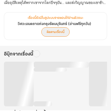
เมื่ออุบัติเหตุได้พรากเขาจากโลกปัจจุบัน... และส่งวิญญาณของเขาข้าม
ผ่านมิติ... ไปสถิตอยู่ในร่างของ "คุณชายน้อย" ผู้อ่อนแอ บุตรชายแห่ง
เจ้าพระยามหาโยธา... ณ ดินแดนที่คล้ายคลึงกับสยามประเทศในอดีต
เรื่องนี้ยังมีในรูปแบบรายตอนให้อ่านด้วยนะ
แต่กลับแตกต่างโดยสิ้นเชิง
วิศวะมนตราแห่งกรุงรัตนบุรินทร์ (อ่านฟรีทุกวัน)
ที่นี่... กรุงรัตนบุรินทร์ พ.ศ. ๒๓๐๐... ไม่ได้ขับเคลื่อนด้วยดินปืนเพียง
ติดตามเรื่องนี้
อย่างเดียว แต่ถูกปกครองด้วยอำนาจแห่ง "อาคม" ที่ถูกจารึกลงบน
ผิวหนังผ่าน "รอยสักยันต์" อันศักดิ์สิทธิ์ พลังแห่งเสือเผ่น, เดชแห่งพญา
ครุฑ, บารมีแห่งช้างเอราวัณ... คือศาสตราวุธที่แท้จริงบนสมรภูมิและใน
อีบุ๊กจากเรื่องนี้
ราชสำนัก
ณ ใจกลางแห่งอำนาจ... คือบัลลังก์ของ สมเด็จพระราชินีนาถวรินทรเทวี
กษัตรีย์เพียงหนึ่งเดียวผู้ทรงพระปรีชาสามารถ งดงาม ทว่าแฝงไว้ด้วย
ความลับอันตรายที่อาจสั่นคลอนได้ทั้งแผ่นดิน
เมื่อวิศวกรจากศตวรรษที่ 21 ต้องมาอยู่ในร่างของขุนนางน้อยผู้ไม่เอา
ไหน... เขาจะทำอย่างไร?
ภพไม่ได้มองอาคมเป็นเรื่องงมงาย... แต่เขามองมันด้วยสายตาของ
"วิศวกร"... ยันต์คือ "แผงวงจร", คาถาคือ "โค้ดคำสั่ง", และพลังอาคม