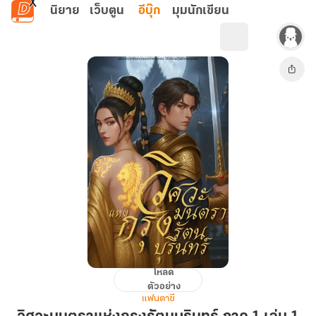
ข้ามไปยังเนื้อหาหลัก
นิยาย
เว็บตูน
อีบุ๊ก
มุมนักเขียน
โหลด
วิศวะ
ตัวอย่าง
มน
แฟนตาซี
ตรา