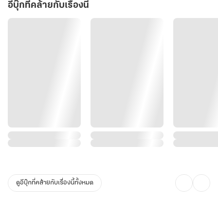
คือ "แหล่งพลังงาน" ที่รอการปฏิวัติ เขาจะใช้ความรู้ทางฟิสิกส์,
อีบุ๊กที่คล้ายกับเรื่องนี้
กลศาสตร์, และเทคโนโลยี... มา "ถอดรหัส" และ "อัปเกรด" ศาสตร์
โบราณให้กลายเป็นสิ่งที่โลกต้องตะลึง
ท่ามกลางเกมการเมืองที่เชือดเฉือน, ภัยคุกคามจากอาณาจักรรอบทิศ,
และการแทรกแซงจากมหาอำนาจโพ้นทะเล... เขาต้องใช้มันสมองเพื่อ
พัฒนาบ้านเมือง, ใช้กลยุทธ์เพื่อเอาตัวรอด, และใช้ "ศาสตร์วิศวกรรม"
ที่ไม่มีใครเข้าใจ... เพื่อพิชิต "หัวใจ" ของราชินีผู้เป็นนายหญิงของเขา...
ทั้งในสมรภูมิรบ... และสมรภูมิรักอันเร่าร้อน
นี่คือมหากาพย์ของ "ขุนนางช่างกล" ผู้จะใช้แบบแปลนและสมการ... มา
พลิกชะตาแห่งอาณาจักรมนตรา... และจารึกนามของตนไว้ในหน้า
ประวัติศาสตร์... ตลอดกาล
ดูอีบุ๊กที่คล้ายกับเรื่องนี้ทั้งหมด