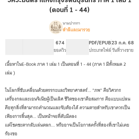
วิศวะมนตราแห่งกรุงรัตนบุรินทร์ ภาค 1 เล่ม 1
แห่ง
(ตอนที่ 1 - 44)
กรุง
รัตน
นามปากกา
บุ
สำลีและมารวย
เรื่อง
วิศวะ
ริ
มน
นทร์
64.31K
368
674
PG ทั่วไป
PDF/EPUB
23 ก.ค. 68
ตรา
จำนวนคำ
จำนวนหน้า (A5)
ภาค
ยอดวิว
ระดับเนื้อหา
ประเภทไฟล์
วันที่วางขาย
แห่ง
1
กรุง
เนื้อหาในE-Book ภาค 1 เล่ม 1 เป็นตอนที่ 1 - 44 (ภาค 1 มีทั้งหมด 2
เล่ม
รัตน
บุ
1
เล่ม )
ริ
(ตอน
นทร์
ที่
ในโลกที่ขับเคลื่อนด้วยตรรกะและวิทยาศาสตร์... "ภพ" คือวิศวกร
(อ่าน
1
ฟรี
เครื่องกลและเอนจิเนียผู้เป็นเลิศ ชีวิตของเขาคือสมการ คือแบบแปลน
-
ทุก
คือทุกสิ่งที่สามารถคำนวณและจับต้องได้ ความตายสำหรับเขาควรเป็น
วัน)
44)
เพียงการสิ้นสุด... เป็นหน้าจอที่ดับมืดลง
แต่โชคชะตากลับเล่นตลก... หรืออาจเป็นโอกาสครั้งที่สองที่เขาไม่เคย
ร้องขอ