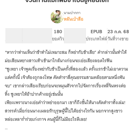
จวนท่านแม่ทัพมีข้าเป็นฮูหยินเอก
มี
ข้า
นามปากกา
หลันเป่าสือ
เรื่อง
เป็น
จวน
ฮู
ท่าน
33.69K
221
180
PG ทั่วไป
EPUB
23 ก.ค. 68
หยิน
แม่ทัพ
จำนวนคำ
จำนวนหน้า (A5)
ยอดวิว
ระดับเนื้อหา
ประเภทไฟล์
วันที่วางขาย
เอก
มี
ข้า
“หากว่าท่านเห็นว่าข้าทำไม่เหมาะสม ก็หย่ากับข้าเสีย” คำกล่าวนั้นทำให้
เป็น
ฮู
ม่อเสียนหยางสาวเท้าเข้ามาใกล้นางก่อนจะเอ่ยเสียงลอดไรฟัน
หยิน
“ซูเหยา เจ้าพูดเรื่องหย่ากับข้าเป็นครั้งที่สองแล้ว ครั้งแรกข้าไม่เอาความ
เอก
แต่ครั้งนี้ เจ้าต้องถูกลงโทษ คัดตำราสี่คุณธรรมสามคล้อยตามหนึ่งพัน
จบ” เขากล่าวเสียงเรียบก่อนจะหมุนตัวจากไปจัดการเรื่องหลี่จินหรงต่อ
ทิ้ง ซูเหยาให้อ้าปากค้างอยู่เช่นนั้น
เพียงเพราะนางเอ่ยคำว่าหย่าออกมา เขาก็ถึงขั้นให้นางคัดตำราทั้งเล่ม!
สวรรค์!เมื่อก่อนนางเผลอรักบุรุษผู้นี้ไปได้อย่างไรกัน นอกจากสูงขาว
หล่อเหลาร่ำร่วยเก่งกาจ คนผู้นี้ก็ไม่มีอะไรดีเลย!