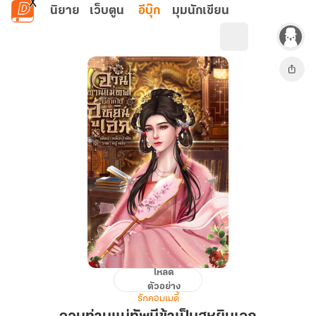
ข้ามไปยังเนื้อหาหลัก
นิยาย
เว็บตูน
อีบุ๊ก
มุมนักเขียน
โหลด
จวน
ตัวอย่าง
ท่าน
รักคอมเมดี้
แม่ทัพ