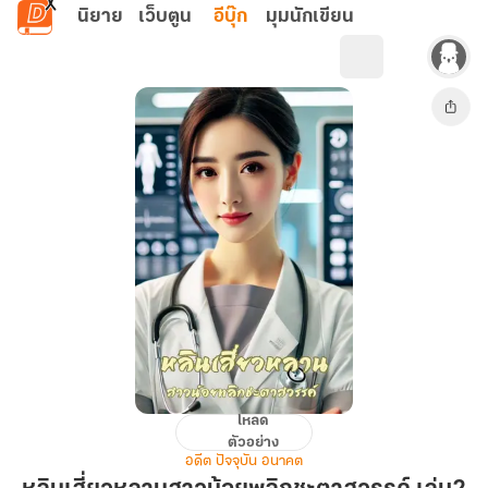
ข้ามไปยังเนื้อหาหลัก
นิยาย
เว็บตูน
อีบุ๊ก
มุมนักเขียน
โหลด
หลิน
ตัวอย่าง
เสี่ยว
อดีต ปัจจุบัน อนาคต
หลาน