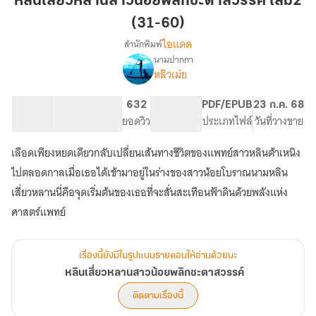
หลินเสี่ยวหลานสาวน้อยพลิกชะตาสวรรค์ เล่ม2
สาว
(31-60)
น้อย
ไอแดด
สำนักพิมพ์
พลิก
นามปากกา
ชะตา
เรื่อง
หลิวเม่ย
หลิน
สวรรค์
เสี่ยว
เล่ม2
หลาน
67.04K
484
632
PG ทั่วไป
PDF/EPUB
23 ก.ค. 68
(31-
สาว
จำนวนคำ
จำนวนหน้า (A5)
ยอดวิว
ระดับเนื้อหา
ประเภทไฟล์
วันที่วางขาย
60)
น้อย
พลิก
เลือดเพียงหยดเดียวกลับเปลี่ยนเส้นทางชีวิตของแพทย์สาวหลินต้าเหนิง
ชะตา
ไปตลอดกาลเมื่อเธอได้เข้ามาอยู่ในร่างของสาวน้อยโบราณนามหลิน
สวรรค์
เสี่ยวหลานนี่คือจุดเริ่มต้นของเธอที่จะสั่นสะเทือนฟ้าดินด้วยพลังแห่ง
ศาสตร์แพทย์
เรื่องนี้ยังมีในรูปแบบรายตอนให้อ่านด้วยนะ
หลินเสี่ยวหลานสาวน้อยพลิกชะตาสวรรค์
ติดตามเรื่องนี้