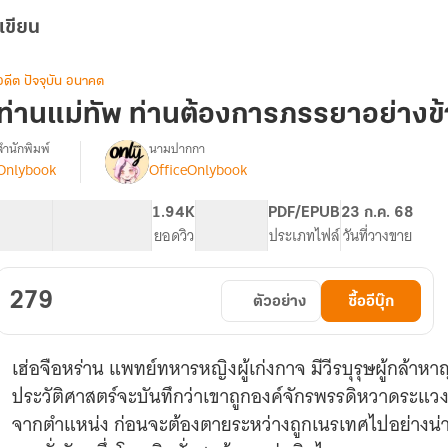
เขียน
อดีต ปัจจุบัน อนาคต
ท่านแม่ทัพ ท่านต้องการภรรยาอย่างข้าถ
สำนักพิมพ์
นามปากกา
Onlybook
OfficeOnlybook
[จบ]ท่าน
รื่อง
แม่ทัพ
ท่าน
63.54K
581
1.94K
PG ทั่วไป
PDF/EPUB
23 ก.ค. 68
ต้องการ
จำนวนคำ
จำนวนหน้า (A5)
ยอดวิว
ระดับเนื้อหา
ประเภทไฟล์
วันที่วางขาย
ภรรยา
อย่าง
ข้า
279
ตัวอย่าง
ซื้ออีบุ๊ก
ถึง
จะ
รุ่งเรือง
เฮ่อจือหร่าน แพทย์ทหารหญิงผู้เก่งกาจ มีวีรบุรุษผู้กล้าหาญ
ประวัติศาสตร์จะบันทึกว่าเขาถูกองค์จักรพรรดิหวาดระ
จากตำแหน่ง ก่อนจะต้องตายระหว่างถูกเนรเทศไปอย่างน่า