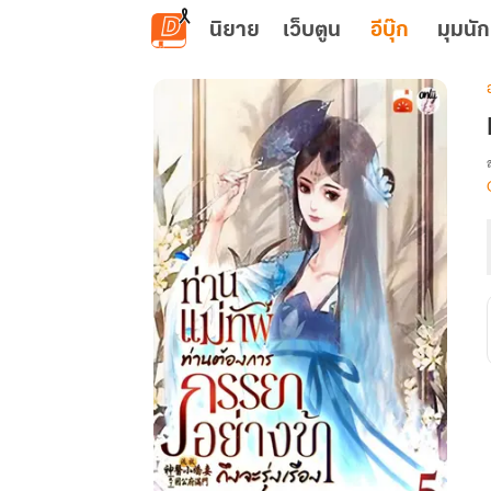
ข้ามไปยังเนื้อหาหลัก
นิยาย
เว็บตูน
อีบุ๊ก
มุมนัก
เ