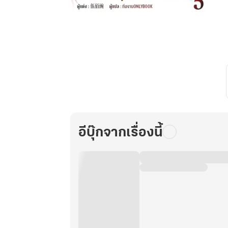
ท่าน
แม่ทัพ
ท่าน
ต้องการ
ภรรยา
อย่าง
ข้า
ถึง
จะ
รุ่งเรือง
อีบุ๊กจากเรื่องนี้
เล่ม
5