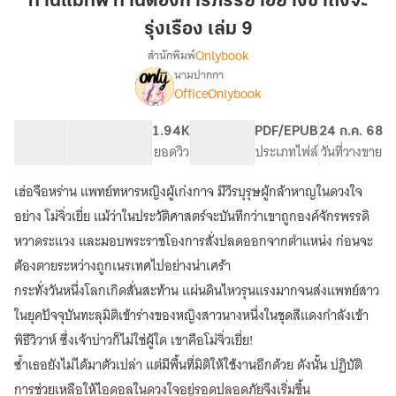
ท่านแม่ทัพ ท่านต้องการภรรยาอย่างข้าถึงจะ
ต้องการ
รุ่งเรือง เล่ม 9
ภรรยา
Onlybook
สำนักพิมพ์
อย่าง
นามปากกา
ข้า
[จบ]ท่าน
เรื่อง
OfficeOnlybook
ถึง
แม่ทัพ
ท่าน
จะ
63.76K
542
1.94K
PG ทั่วไป
PDF/EPUB
24 ก.ค. 68
ต้องการ
รุ่งเรือง
จำนวนคำ
จำนวนหน้า (A5)
ยอดวิว
ระดับเนื้อหา
ประเภทไฟล์
วันที่วางขาย
ภรรยา
เล่ม
อย่าง
9
ข้า
เฮ่อจือหร่าน แพทย์ทหารหญิงผู้เก่งกาจ มีวีรบุรุษผู้กล้าหาญในดวงใจ
ถึง
อย่าง โม่จิ่วเยี่ย แม้ว่าในประวัติศาสตร์จะบันทึกว่าเขาถูกองค์จักรพรรดิ
จะ
หวาดระแวง และมอบพระราชโองการสั่งปลดออกจากตำแหน่ง ก่อนจะ
รุ่งเรือง
ต้องตายระหว่างถูกเนรเทศไปอย่างน่าเศร้า
กระทั่งวันหนึ่งโลกเกิดสั่นสะท้าน แผ่นดินไหวรุนแรงมากจนส่งแพทย์สาว
ในยุคปัจจุบันทะลุมิติเข้าร่างของหญิงสาวนางหนึ่งในชุดสีแดงกำลังเข้า
พิธีวิวาห์ ซึ่งเจ้าบ่าวก็ไม่ใช่ผู้ใด เขาคือโม่จิ่วเยี่ย!
ซ้ำเธอยังไม่ได้มาตัวเปล่า แต่มีพื้นที่มิติให้ใช้งานอีกด้วย ดังนั้น ปฏิบัติ
การช่วยเหลือให้ไอดอลในดวงใจอยู่รอดปลอดภัยจึงเริ่มขึ้น