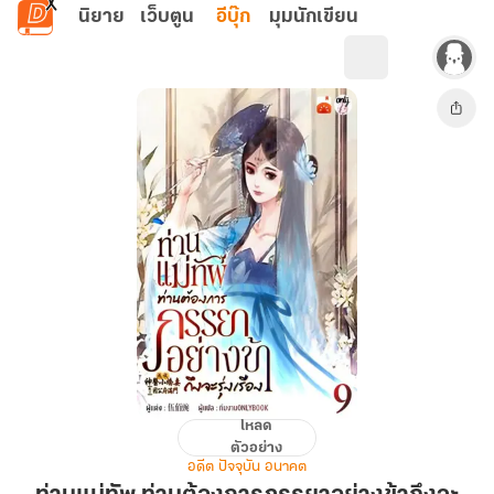
ข้ามไปยังเนื้อหาหลัก
นิยาย
เว็บตูน
อีบุ๊ก
มุมนักเขียน
โหลด
ท่าน
ตัวอย่าง
แม่ทัพ
อดีต ปัจจุบัน อนาคต
ท่าน