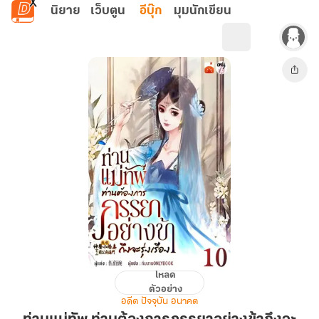
ข้ามไปยังเนื้อหาหลัก
นิยาย
เว็บตูน
อีบุ๊ก
มุมนักเขียน
โหลด
ท่าน
ตัวอย่าง
แม่ทัพ
อดีต ปัจจุบัน อนาคต
ท่าน