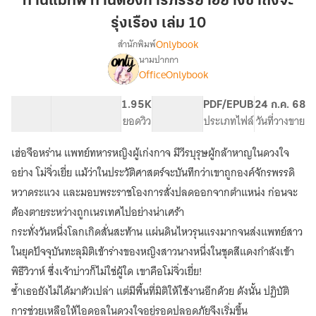
ท่านแม่ทัพ ท่านต้องการภรรยาอย่างข้าถึงจะ
ต้องการ
รุ่งเรือง เล่ม 10
ภรรยา
Onlybook
สำนักพิมพ์
อย่าง
นามปากกา
ข้า
[จบ]ท่าน
เรื่อง
OfficeOnlybook
ถึง
แม่ทัพ
ท่าน
จะ
61.93K
549
1.95K
PG ทั่วไป
PDF/EPUB
24 ก.ค. 68
ต้องการ
รุ่งเรือง
จำนวนคำ
จำนวนหน้า (A5)
ยอดวิว
ระดับเนื้อหา
ประเภทไฟล์
วันที่วางขาย
ภรรยา
เล่ม
อย่าง
10
ข้า
เฮ่อจือหร่าน แพทย์ทหารหญิงผู้เก่งกาจ มีวีรบุรุษผู้กล้าหาญในดวงใจ
ถึง
อย่าง โม่จิ่วเยี่ย แม้ว่าในประวัติศาสตร์จะบันทึกว่าเขาถูกองค์จักรพรรดิ
จะ
หวาดระแวง และมอบพระราชโองการสั่งปลดออกจากตำแหน่ง ก่อนจะ
รุ่งเรือง
ต้องตายระหว่างถูกเนรเทศไปอย่างน่าเศร้า
กระทั่งวันหนึ่งโลกเกิดสั่นสะท้าน แผ่นดินไหวรุนแรงมากจนส่งแพทย์สาว
ในยุคปัจจุบันทะลุมิติเข้าร่างของหญิงสาวนางหนึ่งในชุดสีแดงกำลังเข้า
พิธีวิวาห์ ซึ่งเจ้าบ่าวก็ไม่ใช่ผู้ใด เขาคือโม่จิ่วเยี่ย!
ซ้ำเธอยังไม่ได้มาตัวเปล่า แต่มีพื้นที่มิติให้ใช้งานอีกด้วย ดังนั้น ปฏิบัติ
การช่วยเหลือให้ไอดอลในดวงใจอยู่รอดปลอดภัยจึงเริ่มขึ้น