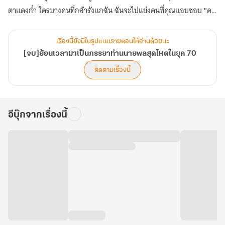
ตาแดงก่ำ ใครบางคนที่กล้ารังแกฉัน ฉันจะไปแย่งคนที่คุณแอบชอบ "ครู
ฝึก คุณต้องการภรรยาไหม?" ลู่เฉิงอวี่ได้ยินสวี่หมิงเยว่ถามลูกน้องของ
เขาว่าต้องการภรรยาไหม เขาโกรธจนแทบระเบิด "ไม่ใช่ ลู่เฉิงอวี่ คุณฟัง
เรื่องนี้ยังมีในรูปแบบรายตอนให้อ่านด้วยนะ
ฉันอธิบายก่อน คุณต้องการภรรยาไหม? คนที่ให้กำเนิดลูกได้น่ะ" (บทที่
[จบ]ย้อนเวลามาเป็นภรรยาท่านนายพลสุดโหดในยุค 70
121-160)
ติดตามเรื่องนี้
อีบุ๊กจากเรื่องนี้