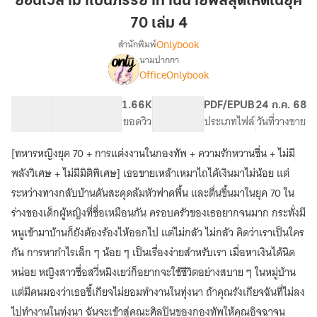
ย้อนเวลามาเป็นภรรยาท่านนายพลสุดโหดในยุค
เป็น
70 เล่ม 4
ภรรยา
Onlybook
สำนักพิมพ์
ท่าน
นามปากกา
นาย
[จบ]ย้อน
เรื่อง
OfficeOnlybook
พล
เวลา
มา
สุด
64.61K
471
1.66K
PG ทั่วไป
PDF/EPUB
24 ก.ค. 68
เป็น
โหด
จำนวนคำ
จำนวนหน้า (A5)
ยอดวิว
ระดับเนื้อหา
ประเภทไฟล์
วันที่วางขาย
ภรรยา
ใน
ท่าน
ยุค
นาย
[ทหารหญิงยุค 70 + การแต่งงานในกองทัพ + ความรักหวานชื่น + ไม่มี
70
พล
พลังวิเศษ + ไม่มีมิติพิเศษ] เธอขายเหล้าเหมาไถได้เงินมาไม่น้อย แต่
สุด
เล่ม
ระหว่างทางกลับบ้านดันสะดุดล้มหัวฟาดพื้น และตื่นขึ้นมาในยุค 70 ใน
โหด
4
ใน
ร่างของเด็กผู้หญิงที่ชื่อเหมือนกัน ครอบครัวของเธอยากจนมาก กระทั่งมี
ยุค
หนูเข้ามาบ้านก็ยังต้องร้องไห้ออกไป แต่ไม่กลัว ไม่กลัว คิดว่าเราเป็นใคร
70
กัน การหากำไรเล็ก ๆ น้อย ๆ เป็นเรื่องง่ายสำหรับเรา เมื่อหาเงินได้นิด
หน่อย หญิงสาวชื่อสวี่หมิงเยว่ก็อยากจะใช้ชีวิตอย่างสบาย ๆ ในหมู่บ้าน
แต่มีคนมองว่าเธอขี้เกียจไม่ยอมทำงานในทุ่งนา ถ้าคุณรังเกียจฉันที่ไม่ลง
ไปทำงานในทุ่งนา ฉันจะเข้าสู่คณะศิลปินของกองทัพให้คุณอิจฉาจน