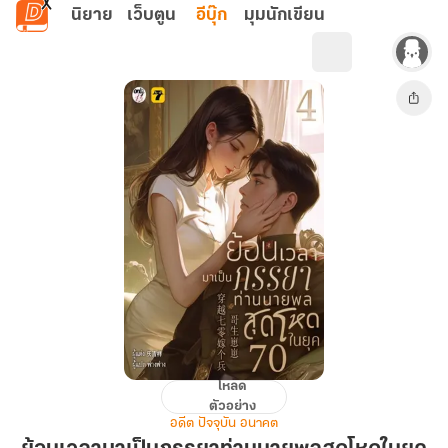
ข้ามไปยังเนื้อหาหลัก
นิยาย
เว็บตูน
อีบุ๊ก
มุมนักเขียน
โหลด
ย้อน
ตัวอย่าง
เวลา
อดีต ปัจจุบัน อนาคต
มา