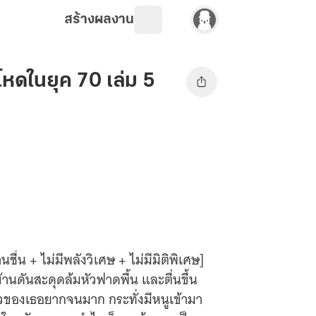
สร้างผลงาน
หดในยุค 70 เล่ม 5
น + ไม่มีพลังวิเศษ + ไม่มีมิติพิเศษ]
านดันสะดุดล้มหัวฟาดพื้น และตื่นขึ้น
รัวของเธอยากจนมาก กระทั่งมีหนูเข้ามา