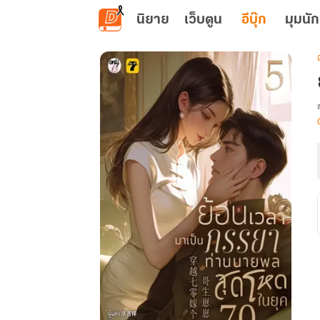
ข้ามไปยังเนื้อหาหลัก
นิยาย
เว็บตูน
อีบุ๊ก
มุมนัก
เ