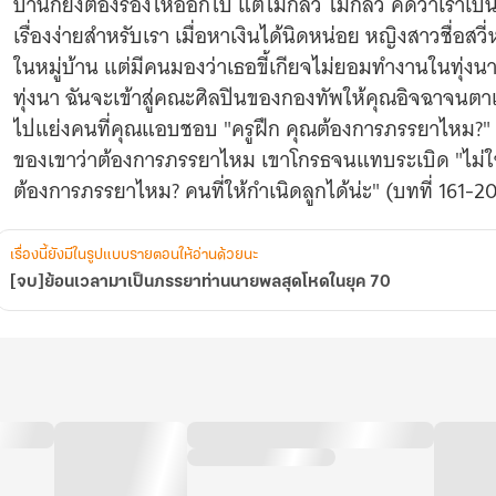
บ้านก็ยังต้องร้องไห้ออกไป แต่ไม่กลัว ไม่กลัว คิดว่าเราเป
เรื่องง่ายสำหรับเรา เมื่อหาเงินได้นิดหน่อย หญิงสาวชื่อสว
ในหมู่บ้าน แต่มีคนมองว่าเธอขี้เกียจไม่ยอมทำงานในทุ่งนา
ทุ่งนา ฉันจะเข้าสู่คณะศิลปินของกองทัพให้คุณอิจฉาจนตา
ไปแย่งคนที่คุณแอบชอบ "ครูฝึก คุณต้องการภรรยาไหม?" ลู่เฉ
ของเขาว่าต้องการภรรยาไหม เขาโกรธจนแทบระเบิด "ไม่ใช่ ล
ต้องการภรรยาไหม? คนที่ให้กำเนิดลูกได้น่ะ" (บทที่ 161-2
เรื่องนี้ยังมีในรูปแบบรายตอนให้อ่านด้วยนะ
[จบ]ย้อนเวลามาเป็นภรรยาท่านนายพลสุดโหดในยุค 70