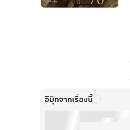
ย้อน
เวลา
มา
เป็น
ภรรยา
ท่าน
นาย
พล
สุด
โหด
ใน
ยุค
70
อีบุ๊กจากเรื่องนี้
เล่ม
5