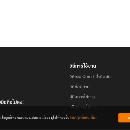
วิธีการใช้งาน
วิธีเติม Coin / ชำระเงิน
วิธีซื้อนิยาย
คู่มือการใช้งาน
มือถือไม่ลง!
กติกาการใช้งาน
้คุกกี้เพื่อพัฒนาประสบการณ์ของ ผู้ใช้ให้ดียิ่งขึ้น
เรียนรู้เพิ่มเติมที่นี่
ย
คำถามที่พบบ่อย