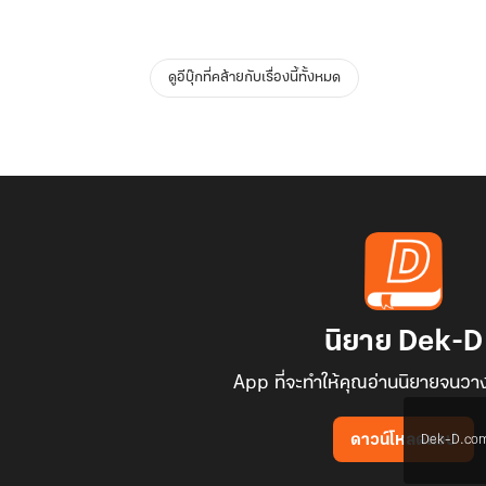
ดูอีบุ๊กที่คล้ายกับเรื่องนี้ทั้งหมด
นิยาย Dek-D
App ที่จะทำให้คุณอ่านนิยายจนวาง
Dek-D.com ใช
ดาวน์โหลดแอป