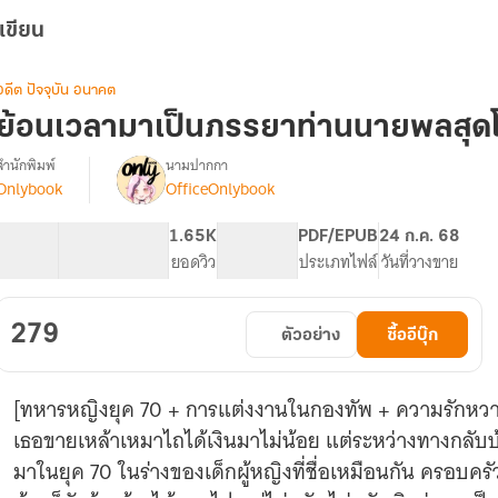
เขียน
อดีต ปัจจุบัน อนาคต
ย้อนเวลามาเป็นภรรยาท่านนายพลสุดโ
สำนักพิมพ์
นามปากกา
Onlybook
OfficeOnlybook
[จบ]ย้อน
รื่อง
เวลา
มา
66.94K
486
1.65K
PG ทั่วไป
PDF/EPUB
24 ก.ค. 68
เป็น
จำนวนคำ
จำนวนหน้า (A5)
ยอดวิว
ระดับเนื้อหา
ประเภทไฟล์
วันที่วางขาย
ภรรยา
ท่าน
นาย
279
ตัวอย่าง
ซื้ออีบุ๊ก
พล
สุด
โหด
[ทหารหญิงยุค 70 + การแต่งงานในกองทัพ + ความรักหวานชื่
ใน
ยุค
เธอขายเหล้าเหมาไถได้เงินมาไม่น้อย แต่ระหว่างทางกลับบ้
70
มาในยุค 70 ในร่างของเด็กผู้หญิงที่ชื่อเหมือนกัน ครอบค