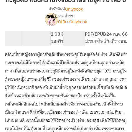
ทะลุมิติมาเป็นหวานใจจอมวายร้ายยุค 70 เล่ม 8
เป็น
Onlybook
สำนักพิมพ์
หวาน
นามปากกา
[จบ]ทะลุ
เรื่อง
ใจ
OfficeOnlybook
มิติ
จอม
มา
วาย
69.52K
511
2.03K
PG ทั่วไป
PDF/EPUB
24 ก.ค. 68
เป็น
ร้าย
จำนวนคำ
จำนวนหน้า (A5)
ยอดวิว
ระดับเนื้อหา
ประเภทไฟล์
วันที่วางขาย
หวาน
ยุค
ใจ
จอม
หลินเนี่ยนหญิงสาวผู้อาภัพเสียชีวิตเพราะอุบัติเหตุเรืออับปาง เดิมทีคิดว่า
70
วาย
เล่ม
ตนเองคงไม่มีโอกาสได้กลับมามีชีวิตอีกแล้ว แต่ดูเหมือนทุกอย่างจะผิด
ร้าย
8
คาด เมื่อเธอพบว่าตนเองทะลุมิติมาอยู่ในหนังสือนิยายยุค 1970 มาอยู่ใน
ยุค
70
ร่างของหญิงสาวคนหนึ่ง ชีวิตของเจ้าของร่างเดิมช่างน่าอนาถ ถูกมารดา
ผู้ให้กำเนิดจงเกลียดจงชัง มิหนำซ้ำยังถูกครอบครัวพ่อเลี้ยงรังเกียจเดียด
ฉันท์ จนสุดท้ายต้องเจอกับจุดจบอันน่าสลดใจ ทว่าครั้งนี้จะไม่เป็น
เหมือนเดิมอีกต่อไป! หลินเนี่ยนคนนี้จะจัดการครอบครัวปรสิตนี้ให้ราบ
เป็นหน้ากลอง สิ่งใดที่ควรเป็นของเจ้าของร่างเดิม เธอจะเอากลับคืนมา
ให้หมด! หลังจากนั้นเธอจะใช้ชีวิตอย่างเรียบง่าย สงบสุข เพื่อให้มีชีวิตอยู่
รอดในโลกที่ไม่คุ้นเคยนี้ แต่ดูเหมือนว่าจะไม่เป็นอย่างนั้น เพราะจอมวาย