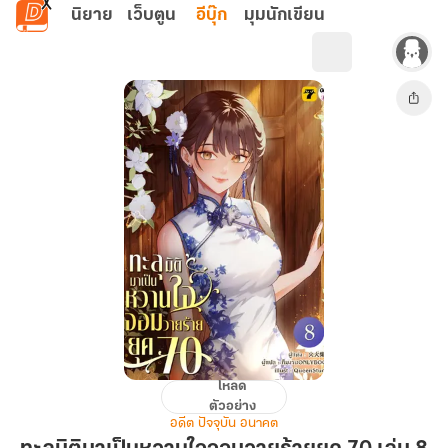
ข้ามไปยังเนื้อหาหลัก
นิยาย
เว็บตูน
อีบุ๊ก
มุมนักเขียน
โหลด
ทะลุ
ตัวอย่าง
มิติ
อดีต ปัจจุบัน อนาคต
มา