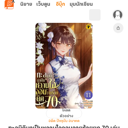
ข้ามไปยังเนื้อหาหลัก
นิยาย
เว็บตูน
อีบุ๊ก
มุมนักเขียน
โหลด
ทะลุ
ตัวอย่าง
มิติ
อดีต ปัจจุบัน อนาคต
มา