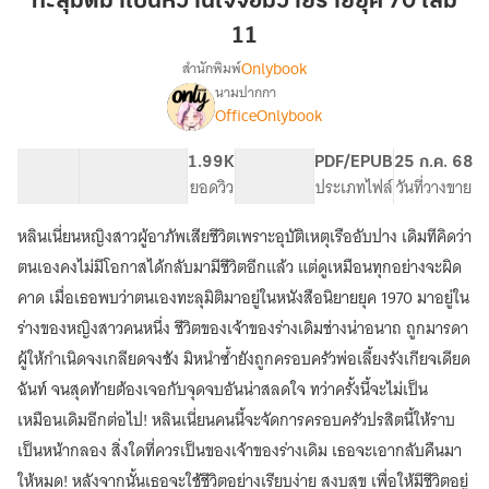
ทะลุมิติมาเป็นหวานใจจอมวายร้ายยุค 70 เล่ม
เป็น
11
หวาน
Onlybook
สำนักพิมพ์
ใจ
นามปากกา
จอม
[จบ]ทะลุ
เรื่อง
OfficeOnlybook
วาย
มิติ
มา
ร้าย
62.26K
518
1.99K
PG ทั่วไป
PDF/EPUB
25 ก.ค. 68
เป็น
ยุค
จำนวนคำ
จำนวนหน้า (A5)
ยอดวิว
ระดับเนื้อหา
ประเภทไฟล์
วันที่วางขาย
หวาน
70
ใจ
เล่ม
จอม
หลินเนี่ยนหญิงสาวผู้อาภัพเสียชีวิตเพราะอุบัติเหตุเรืออับปาง เดิมทีคิดว่า
11
วาย
ตนเองคงไม่มีโอกาสได้กลับมามีชีวิตอีกแล้ว แต่ดูเหมือนทุกอย่างจะผิด
ร้าย
คาด เมื่อเธอพบว่าตนเองทะลุมิติมาอยู่ในหนังสือนิยายยุค 1970 มาอยู่ใน
ยุค
70
ร่างของหญิงสาวคนหนึ่ง ชีวิตของเจ้าของร่างเดิมช่างน่าอนาถ ถูกมารดา
ผู้ให้กำเนิดจงเกลียดจงชัง มิหนำซ้ำยังถูกครอบครัวพ่อเลี้ยงรังเกียจเดียด
ฉันท์ จนสุดท้ายต้องเจอกับจุดจบอันน่าสลดใจ ทว่าครั้งนี้จะไม่เป็น
เหมือนเดิมอีกต่อไป! หลินเนี่ยนคนนี้จะจัดการครอบครัวปรสิตนี้ให้ราบ
เป็นหน้ากลอง สิ่งใดที่ควรเป็นของเจ้าของร่างเดิม เธอจะเอากลับคืนมา
ให้หมด! หลังจากนั้นเธอจะใช้ชีวิตอย่างเรียบง่าย สงบสุข เพื่อให้มีชีวิตอยู่