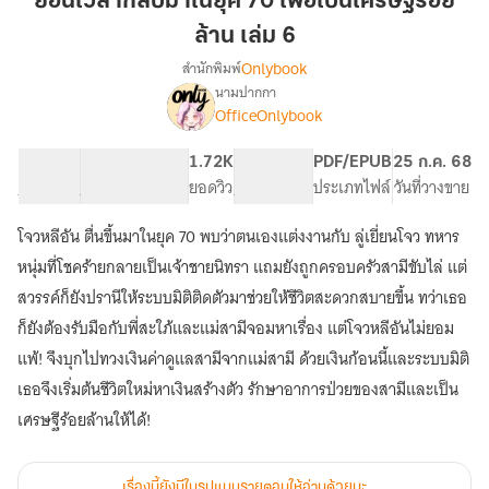
ย้อนเวลากลับมาในยุค 70 เพื่อเป็นเศรษฐีร้อย
มา
ล้าน เล่ม 6
ใน
Onlybook
สำนักพิมพ์
ยุค
นามปากกา
70
[จบ]
เรื่อง
OfficeOnlybook
เพื่อ
ย้อน
เวลา
เป็น
58.81K
654
1.72K
PG ทั่วไป
PDF/EPUB
25 ก.ค. 68
กลับ
เศรษฐี
จำนวนคำ
จำนวนหน้า (A5)
ยอดวิว
ระดับเนื้อหา
ประเภทไฟล์
วันที่วางขาย
มา
ร้อย
ใน
ล้าน
ยุค
โจวหลีอัน ตื่นขึ้นมาในยุค 70 พบว่าตนเองแต่งงานกับ ลู่เยี่ยนโจว ทหาร
เล่ม
70
หนุ่มที่โชคร้ายกลายเป็นเจ้าชายนิทรา แถมยังถูกครอบครัวสามีขับไล่ แต่
เพื่อ
6
สวรรค์ก็ยังปรานีให้ระบบมิติติดตัวมาช่วยให้ชีวิตสะดวกสบายขึ้น ทว่าเธอ
เป็น
เศรษฐี
ก็ยังต้องรับมือกับพี่สะใภ้และแม่สามีจอมหาเรื่อง แต่โจวหลีอันไม่ยอม
ร้อย
แพ้! จึงบุกไปทวงเงินค่าดูแลสามีจากแม่สามี ด้วยเงินก้อนนี้และระบบมิติ
ล้าน
เธอจึงเริ่มต้นชีวิตใหม่หาเงินสร้างตัว รักษาอาการป่วยของสามีและเป็น
เศรษฐีร้อยล้านให้ได้!
เรื่องนี้ยังมีในรูปแบบรายตอนให้อ่านด้วยนะ