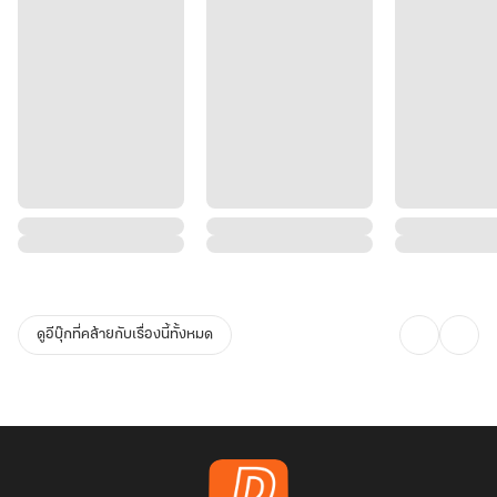
ดูอีบุ๊กที่คล้ายกับเรื่องนี้ทั้งหมด