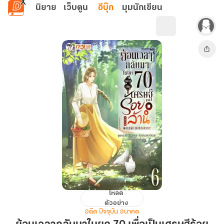
ข้ามไปยังเนื้อหาหลัก
นิยาย
เว็บตูน
อีบุ๊ก
มุมนักเขียน
โหลด
ย้อน
ตัวอย่าง
เวลา
อดีต ปัจจุบัน อนาคต
กลับ