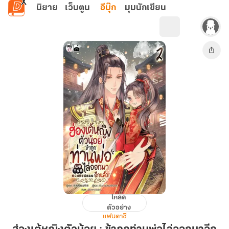
ข้ามไปยังเนื้อหาหลัก
นิยาย
เว็บตูน
อีบุ๊ก
มุมนักเขียน
โหลด
ฮ่องเต้
ตัวอย่าง
หญิง
แฟนตาซี
ตัว