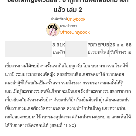
ฮ่องเต้หญิงตัวน้อย : ข้าถูกท่านพ่อไล่ออกมาอีก
น้อย
แล้ว เล่ม 2
:
Onlybook
สำนักพิมพ์
ข้า
นามปากกา
ถูก
[จบ]
เรื่อง
OfficeOnlybook
ท่าน
ฮ่องเต้
หญิง
พ่อ
65.28K
513
3.31K
PG ทั่วไป
PDF/EPUB
26 ก.ค. 68
ตัว
ไล่
จำนวนคำ
จำนวนหน้า (A5)
ยอดวิว
ระดับเนื้อหา
ประเภทไฟล์
วันที่วางขาย
น้อย
ออก
:
มา
ข้า
เยี่ยถวนถวนได้พบบิดาครั้งแรกก็เกือบถูกจับ โยน ออกจากจวน โชคดีที่
อีก
ถูก
นางมี ระบบระบบฮ่องเต้หญิง คอยช่วยเหลือเลยรอดมาได้ ระบบคอย
ท่าน
แล้ว
แนะนำผู้ที่ได้พบกันเป็นครั้งแรก รวมถึงชะตากรรมของคนคนนั้นให้รู้
พ่อ
เล่ม
ไล่
และเมื่อรู้ชะตากรรมคนอื่นก็ยากจะเมินเฉย ยิ่งถ้าชะตากรรมของพวกเขา
2
ออก
เกี่ยวข้องกับตัวนางหรือบิดาด้วยแล้วก็ยิ่งต้องยื่นมือเข้ายุ่งเสียหน่อยแล้ว!
มา
อีก
เยี่ยถวนถวนเลยต้องงัดความฉลาด ความน่ารักน่าเอ็นดู และความช่วย
แล้ว
เหลือของระบบมาใช้ เอาชนะอุปสรรค สร้างเส้นทางสุขสบาย และเพื่อให้
ได้กินอาหารเลิศรสจนได้ (ตอนที่ 41-80)