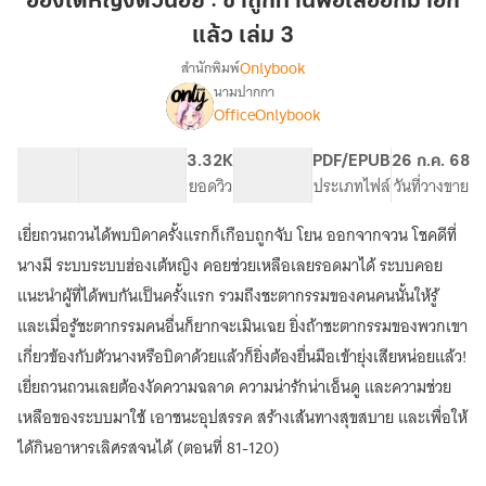
ฮ่องเต้หญิงตัวน้อย : ข้าถูกท่านพ่อไล่ออกมาอีก
น้อย
แล้ว เล่ม 3
:
Onlybook
สำนักพิมพ์
ข้า
นามปากกา
ถูก
[จบ]
เรื่อง
OfficeOnlybook
ท่าน
ฮ่องเต้
หญิง
พ่อ
60K
497
3.32K
PG ทั่วไป
PDF/EPUB
26 ก.ค. 68
ตัว
ไล่
จำนวนคำ
จำนวนหน้า (A5)
ยอดวิว
ระดับเนื้อหา
ประเภทไฟล์
วันที่วางขาย
น้อย
ออก
:
มา
ข้า
เยี่ยถวนถวนได้พบบิดาครั้งแรกก็เกือบถูกจับ โยน ออกจากจวน โชคดีที่
อีก
ถูก
นางมี ระบบระบบฮ่องเต้หญิง คอยช่วยเหลือเลยรอดมาได้ ระบบคอย
ท่าน
แล้ว
แนะนำผู้ที่ได้พบกันเป็นครั้งแรก รวมถึงชะตากรรมของคนคนนั้นให้รู้
พ่อ
เล่ม
ไล่
และเมื่อรู้ชะตากรรมคนอื่นก็ยากจะเมินเฉย ยิ่งถ้าชะตากรรมของพวกเขา
3
ออก
เกี่ยวข้องกับตัวนางหรือบิดาด้วยแล้วก็ยิ่งต้องยื่นมือเข้ายุ่งเสียหน่อยแล้ว!
มา
อีก
เยี่ยถวนถวนเลยต้องงัดความฉลาด ความน่ารักน่าเอ็นดู และความช่วย
แล้ว
เหลือของระบบมาใช้ เอาชนะอุปสรรค สร้างเส้นทางสุขสบาย และเพื่อให้
ได้กินอาหารเลิศรสจนได้ (ตอนที่ 81-120)