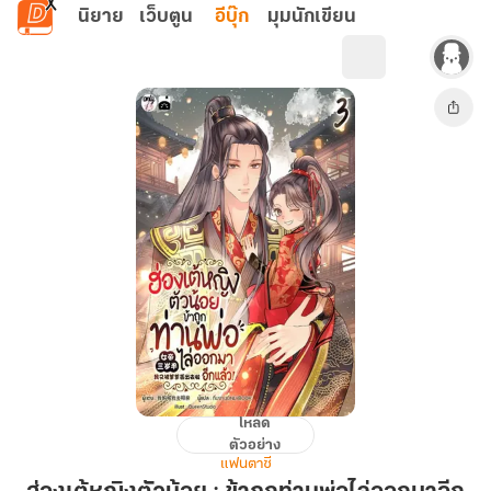
ข้ามไปยังเนื้อหาหลัก
นิยาย
เว็บตูน
อีบุ๊ก
มุมนักเขียน
โหลด
ฮ่องเต้
ตัวอย่าง
หญิง
แฟนตาซี
ตัว