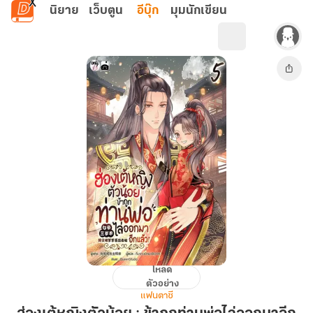
ข้ามไปยังเนื้อหาหลัก
นิยาย
เว็บตูน
อีบุ๊ก
มุมนักเขียน
โหลด
ฮ่องเต้
ตัวอย่าง
หญิง
แฟนตาซี
ตัว