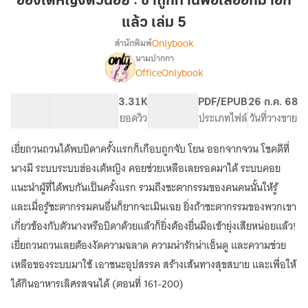
ฮ่องเต้หญิงตัวน้อย : ข้าถูกท่านพ่อไล่ออกมาอีก
น้อย
แล้ว เล่ม 5
:
Onlybook
สำนักพิมพ์
ข้า
นามปากกา
ถูก
[จบ]
เรื่อง
OfficeOnlybook
ท่าน
ฮ่องเต้
หญิง
พ่อ
59.64K
580
3.31K
PG ทั่วไป
PDF/EPUB
26 ก.ค. 68
ตัว
ไล่
จำนวนคำ
จำนวนหน้า (A5)
ยอดวิว
ระดับเนื้อหา
ประเภทไฟล์
วันที่วางขาย
น้อย
ออก
:
มา
ข้า
เยี่ยถวนถวนได้พบบิดาครั้งแรกก็เกือบถูกจับ โยน ออกจากจวน โชคดีที่
อีก
ถูก
นางมี ระบบระบบฮ่องเต้หญิง คอยช่วยเหลือเลยรอดมาได้ ระบบคอย
ท่าน
แล้ว
แนะนำผู้ที่ได้พบกันเป็นครั้งแรก รวมถึงชะตากรรมของคนคนนั้นให้รู้
พ่อ
เล่ม
ไล่
และเมื่อรู้ชะตากรรมคนอื่นก็ยากจะเมินเฉย ยิ่งถ้าชะตากรรมของพวกเขา
5
ออก
เกี่ยวข้องกับตัวนางหรือบิดาด้วยแล้วก็ยิ่งต้องยื่นมือเข้ายุ่งเสียหน่อยแล้ว!
มา
อีก
เยี่ยถวนถวนเลยต้องงัดความฉลาด ความน่ารักน่าเอ็นดู และความช่วย
แล้ว
เหลือของระบบมาใช้ เอาชนะอุปสรรค สร้างเส้นทางสุขสบาย และเพื่อให้
ได้กินอาหารเลิศรสจนได้ (ตอนที่ 161-200)