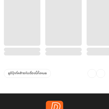
ดูอีบุ๊กที่คล้ายกับเรื่องนี้ทั้งหมด