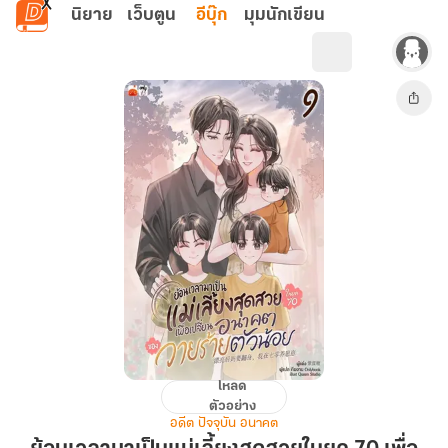
ข้ามไปยังเนื้อหาหลัก
นิยาย
เว็บตูน
อีบุ๊ก
มุมนักเขียน
โหลด
ย้อน
ตัวอย่าง
เวลา
อดีต ปัจจุบัน อนาคต
มา