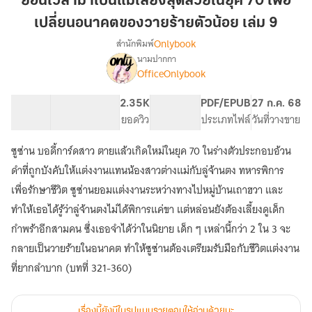
ย้อนเวลามาเป็นแม่เลี้ยงสุดสวยในยุค 70 เพื่อ
เป็น
เปลี่ยนอนาคตของวายร้ายตัวน้อย เล่ม 9
แม่
Onlybook
สำนักพิมพ์
เลี้ยง
นามปากกา
สุด
เรื่อง
OfficeOnlybook
ย้อน
สวย
เวลา
ใน
มา
60.35K
421
2.35K
PG ทั่วไป
PDF/EPUB
27 ก.ค. 68
ยุค
เป็น
จำนวนคำ
จำนวนหน้า (A5)
ยอดวิว
ระดับเนื้อหา
ประเภทไฟล์
วันที่วางขาย
70
แม่
เพื่อ
เลี้ยง
ซูซ่าน บอดี้การ์ดสาว ตายแล้วเกิดใหม่ในยุค 70 ในร่างตัวประกอบอ้วน
สุด
เปลี่ยน
ดำที่ถูกบังคับให้แต่งงานแทนน้องสาวต่างแม่กับลู่จ้านตง ทหารพิการ
สวย
อนาคต
ใน
เพื่อรักษาชีวิต ซูซ่านยอมแต่งงานระหว่างทางไปหมู่บ้านเถาฮวา และ
ของ
ยุค
ทำให้เธอได้รู้ว่าลู่จ้านตงไม่ได้พิการแค่ขา แต่หล่อนยังต้องเลี้ยงดูเด็ก
วาย
70
กำพร้าอีกสามคน ซึ่งเธอจำได้ว่าในนิยาย เด็ก ๆ เหล่านี้กว่า 2 ใน 3 จะ
ร้าย
เพื่อ
เปลี่ยน
ตัว
กลายเป็นวายร้ายในอนาคต ทำให้ซูซ่านต้องเตรียมรับมือกับชีวิตแต่งงาน
อนาคต
น้อย
ที่ยากลำบาก (บทที่ 321-360)
ของ
เล่ม
วาย
9
ร้าย
เรื่องนี้ยังมีในรูปแบบรายตอนให้อ่านด้วยนะ