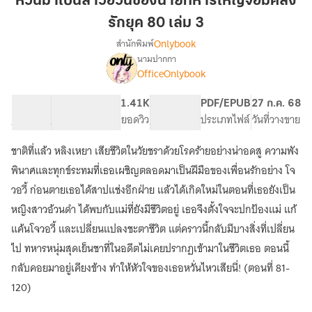
หวนมาเป็นสาวอ้วนของนายทหารใหญ่จอมคลั่ง
สาว
รักยุค 80 เล่ม 3
อ้วน
Onlybook
สำนักพิมพ์
ของ
นามปากกา
นาย
[จบ]
เรื่อง
OfficeOnlybook
ทหาร
หวน
มา
ใหญ่
57.76K
384
1.41K
PG ทั่วไป
PDF/EPUB
27 ก.ค. 68
เป็น
จอม
จำนวนคำ
จำนวนหน้า (A5)
ยอดวิว
ระดับเนื้อหา
ประเภทไฟล์
วันที่วางขาย
สาว
คลั่ง
อ้วน
รัก
ของ
ชาติที่แล้ว หลิงเหยา เสียชีวิตในวัยชราด้วยโรคร้ายอย่างน่าอดสู ความพัง
ยุค
นาย
พินาศและทุกข์ระทมที่เธอเผชิญตลอดมาเป็นฝีมือของเพื่อนรักอย่าง โจ
ทหาร
80
วอวี้ ก่อนตายเธอได้สาปแช่งอีกฝ่าย แล้วได้เกิดใหม่ในตอนที่เธอยังเป็น
ใหญ่
เล่ม
จอม
หญิงสาวอ้วนดำ ได้พบกับแม่ที่ยังมีชีวิตอยู่ เธอจึงตั้งใจจะปกป้องแม่ แก้
3
คลั่ง
แค้นโจวอวี้ และเปลี่ยนแปลงชะตาชีวิต แต่คราวนี้กลับมีบางสิ่งที่เปลี่ยน
รัก
ยุค
ไป ทหารหนุ่มสุดเย็นชาที่ในอดีตไม่เคยปรากฏเข้ามาในชีวิตเธอ ตอนนี้
80
กลับคอยมาอยู่เคียงข้าง ทำให้หัวใจของเธอหวั่นไหวเสียนี่! (ตอนที่ 81-
120)