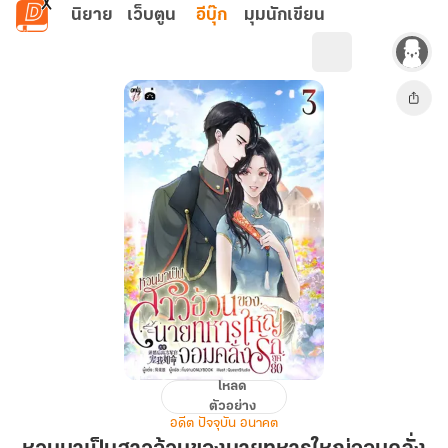
ข้ามไปยังเนื้อหาหลัก
นิยาย
เว็บตูน
อีบุ๊ก
มุมนักเขียน
โหลด
หวน
ตัวอย่าง
มา
อดีต ปัจจุบัน อนาคต
เป็น