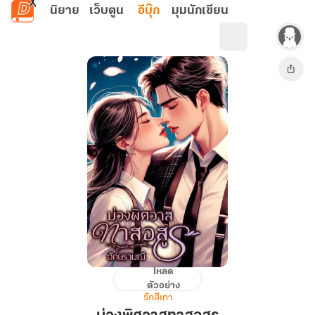
ข้ามไปยังเนื้อหาหลัก
นิยาย
เว็บตูน
อีบุ๊ก
มุมนักเขียน
โหลด
บ่วง
ตัวอย่าง
พิศวาส
รักสีเทา
ทาส