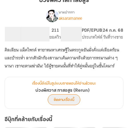
บ่วงพิศวาสทาสอสูร
อสูร
นามปากกา
aksaramanee
เรื่อง
บ่วง
พิศวาส
69.38K
167
211
PG ทั่วไป
PDF/EPUB
24 ก.ค. 68
ทาส
จำนวนคำ
จำนวนหน้า (A5)
ยอดวิว
ระดับเนื้อหา
ประเภทไฟล์
วันที่วางขาย
อสูร
(Rerun)
คิลเลียน แม็คไพรด์ ทายาทมหาเศรษฐีในตระกูลอันมั่งคั่งแต่เลือดร้อน
และบ้าระห่ำ ลากตัวนักร้องสาวมาเค้นความจริงด้วยการทรมานต่าง ๆ
นานา เขาจะตามฆ่ามัน! ไอ้ผู้ชายคนนั้นที่ทำให้คู่หมั้นอยู่ในขั้นโคมาร์
เรื่องนี้ยังมีในรูปแบบรายตอนให้อ่านด้วยนะ
บ่วงพิศวาส ทาสอสูร (Rerun)
ติดตามเรื่องนี้
อีบุ๊กที่คล้ายกับเรื่องนี้