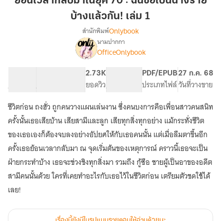
ย้อนเวลากลับมาในยุค 70 : ฉันขอเป็นนางร้าย
มา
บ้างแล้วกัน! เล่ม 1
ใน
Onlybook
สำนักพิมพ์
ยุค
นามปากกา
70
[จบ]
เรื่อง
OfficeOnlybook
:
ย้อน
เวลา
ฉัน
67.04K
469
2.73K
PG ทั่วไป
PDF/EPUB
27 ก.ค. 68
กลับ
ขอ
จำนวนคำ
จำนวนหน้า (A5)
ยอดวิว
ระดับเนื้อหา
ประเภทไฟล์
วันที่วางขาย
มา
เป็น
ใน
นาง
ยุค
ชีวิตก่อน ถงฮั่ว ถูกคนวางแผนเล่นงาน ซึ่งคนบงการคือเพื่อนสาวคนสนิท
ร้าย
70
ครั้งนั้นเธอเสียบ้าน เสียสามีและลูก เสียทุกสิ่งทุกอย่าง แม้กระทั่งชีวิต
:
บ้าง
ของเธอเองก็ต้องจบลงอย่างอัปยศให้กับเธอคนนั้น แต่เมื่อลืมตาขึ้นอีก
ฉัน
แล้ว
ขอ
ครั้งเธอย้อนเวลากลับมา ณ จุดเริ่มต้นของเหตุการณ์ คราวนี้เธอจะเป็น
กัน!
เป็น
ฝ่ายกระทำบ้าง เธอจะช่วงชิงทุกสิ่งมา รวมถึง กู้ซือ ชายผู้เป็นอาของอดีต
เล่ม
นาง
1
ร้าย
สามีคนนั้นด้วย ใครที่เคยทำอะไรกับเธอไว้ในชีวิตก่อน เตรียมตัวชดใช้ได้
บ้าง
เลย!
แล้ว
กัน!
เรื่องนี้ยังมีในรูปแบบรายตอนให้อ่านด้วยนะ