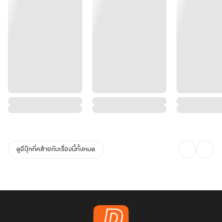
ดูอีบุ๊กที่คล้ายกับเรื่องนี้ทั้งหมด