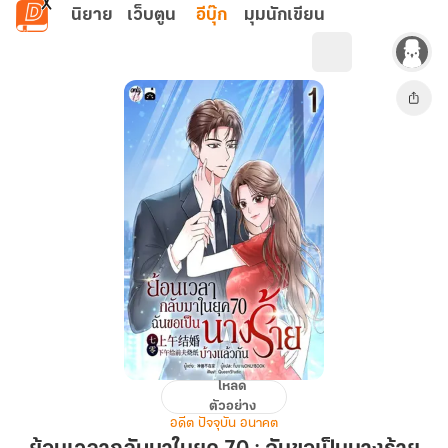
ข้ามไปยังเนื้อหาหลัก
นิยาย
เว็บตูน
อีบุ๊ก
มุมนักเขียน
โหลด
ย้อน
ตัวอย่าง
เวลา
อดีต ปัจจุบัน อนาคต
กลับ