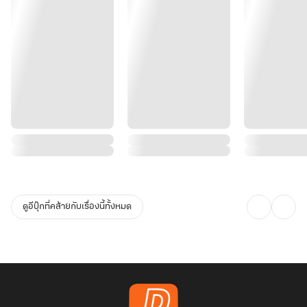
ดูอีบุ๊กที่คล้ายกับเรื่องนี้ทั้งหมด