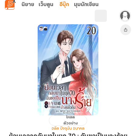
ข้ามไปยังเนื้อหาหลัก
นิยาย
เว็บตูน
อีบุ๊ก
มุมนักเขียน
โหลด
ย้อน
ตัวอย่าง
เวลา
อดีต ปัจจุบัน อนาคต
กลับ