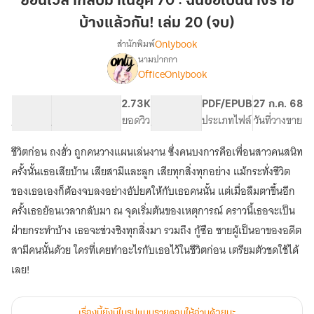
ย้อนเวลากลับมาในยุค 70 : ฉันขอเป็นนางร้าย
มา
บ้างแล้วกัน! เล่ม 20 (จบ)
ใน
Onlybook
สำนักพิมพ์
ยุค
นามปากกา
70
[จบ]
เรื่อง
OfficeOnlybook
:
ย้อน
เวลา
ฉัน
44.17K
352
2.73K
PG ทั่วไป
PDF/EPUB
27 ก.ค. 68
กลับ
ขอ
จำนวนคำ
จำนวนหน้า (A5)
ยอดวิว
ระดับเนื้อหา
ประเภทไฟล์
วันที่วางขาย
มา
เป็น
ใน
นาง
ยุค
ชีวิตก่อน ถงฮั่ว ถูกคนวางแผนเล่นงาน ซึ่งคนบงการคือเพื่อนสาวคนสนิท
ร้าย
70
ครั้งนั้นเธอเสียบ้าน เสียสามีและลูก เสียทุกสิ่งทุกอย่าง แม้กระทั่งชีวิต
:
บ้าง
ของเธอเองก็ต้องจบลงอย่างอัปยศให้กับเธอคนนั้น แต่เมื่อลืมตาขึ้นอีก
ฉัน
แล้ว
ขอ
ครั้งเธอย้อนเวลากลับมา ณ จุดเริ่มต้นของเหตุการณ์ คราวนี้เธอจะเป็น
กัน!
เป็น
ฝ่ายกระทำบ้าง เธอจะช่วงชิงทุกสิ่งมา รวมถึง กู้ซือ ชายผู้เป็นอาของอดีต
เล่ม
นาง
20
ร้าย
สามีคนนั้นด้วย ใครที่เคยทำอะไรกับเธอไว้ในชีวิตก่อน เตรียมตัวชดใช้ได้
บ้าง
(จบ)
เลย!
แล้ว
กัน!
เรื่องนี้ยังมีในรูปแบบรายตอนให้อ่านด้วยนะ