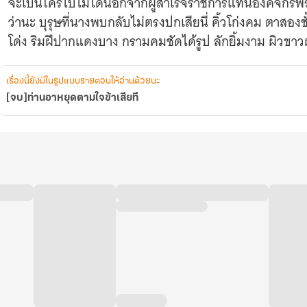
จะเป็นใครไปไม่ได้นอกจากผู้สำเร็จราชการแทนองค์จักรพรรด
ว่านะ บุรุษที่นางพบกลับไม่ตรงปกเสียนี่ คิ้วโก่งคม ตาส
โด่ง ริมฝีปากแดงบาง กรามคมชัดได้รูป ลักยิ้มงาม ผิวขา
เรื่องนี้ยังมีในรูปแบบรายตอนให้อ่านด้วยนะ
[จบ]ท่านอาหยุดตามใจข้าเสียที