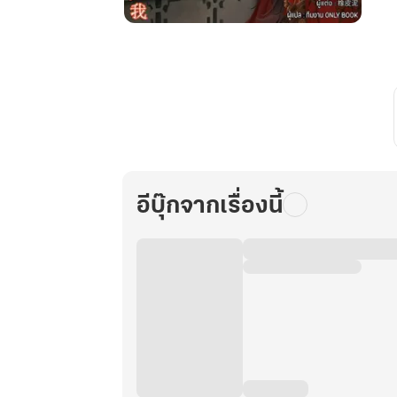
ท่าน
อา
หยุด
ตามใจ
ข้า
เสียที
เล่ม
16
อีบุ๊กจากเรื่องนี้