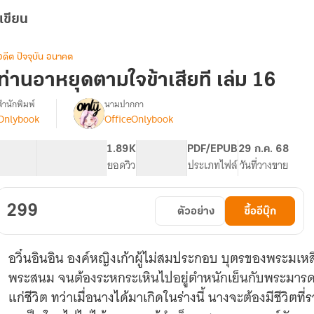
เขียน
อดีต ปัจจุบัน อนาคต
ท่านอาหยุดตามใจข้าเสียที เล่ม 16
สำนักพิมพ์
นามปากกา
Onlybook
OfficeOnlybook
[จบ]ท่าน
รื่อง
อา
หยุด
99.84K
685
1.89K
PG ทั่วไป
PDF/EPUB
29 ก.ค. 68
ตามใจ
จำนวนคำ
จำนวนหน้า (A5)
ยอดวิว
ระดับเนื้อหา
ประเภทไฟล์
วันที่วางขาย
ข้า
เสียที
299
ตัวอย่าง
ซื้ออีบุ๊ก
อวิ๋นอินอิน องค์หญิงเก้าผู้ไม่สมประกอบ บุตรของพระมเหส
พระสนม จนต้องระหกระเหินไปอยู่ตำหนักเย็นกับพระมารดา
แก่ชีวิต ทว่าเมื่อนางได้มาเกิดในร่างนี้ นางจะต้องมีชีวิตที่