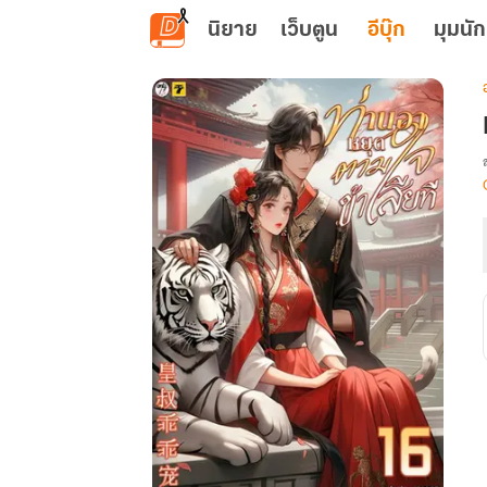
ข้ามไปยังเนื้อหาหลัก
นิยาย
เว็บตูน
อีบุ๊ก
มุมนัก
เ