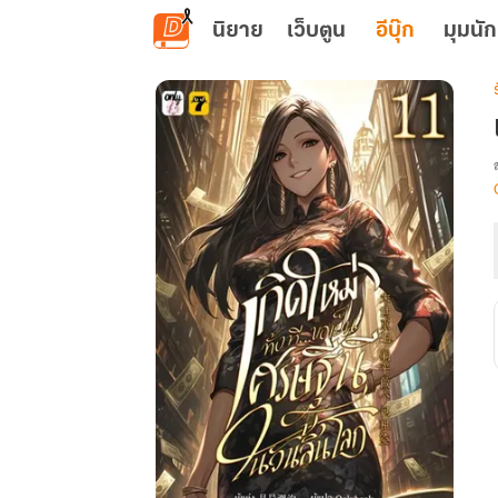
ข้ามไปยังเนื้อหาหลัก
นิยาย
เว็บตูน
อีบุ๊ก
มุมนัก
เ