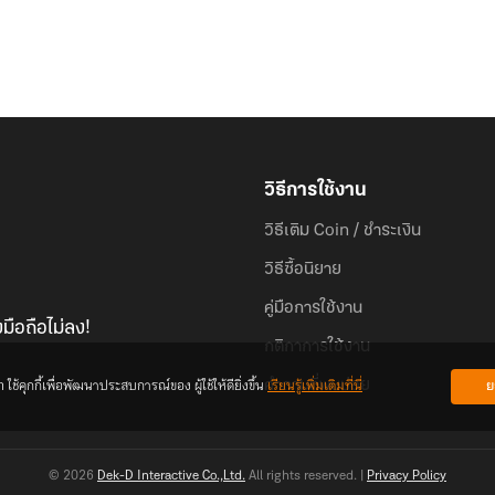
วิธีการใช้งาน
วิธีเติม Coin / ชำระเงิน
วิธีซื้อนิยาย
คู่มือการใช้งาน
มือถือไม่ลง!
กติกาการใช้งาน
้คุกกี้เพื่อพัฒนาประสบการณ์ของ ผู้ใช้ให้ดียิ่งขึ้น
เรียนรู้เพิ่มเติมที่นี่
ย
คำถามที่พบบ่อย
© 2026
Dek-D Interactive Co.,Ltd.
All rights reserved. |
Privacy Policy