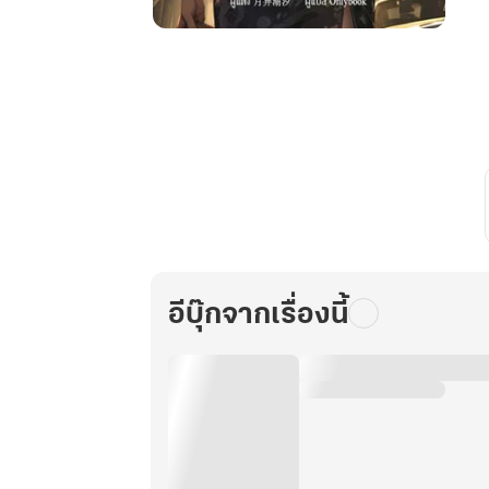
เกิด
ใหม่
ทั้งที
ขอ
เป็น
เศรษฐีนี
ใน
วัน
สิ้น
โลก
เล่ม
อีบุ๊กจากเรื่องนี้
11
(จบ)