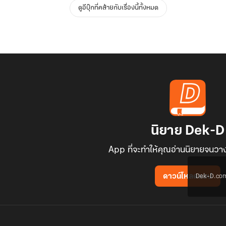
ดูอีบุ๊กที่คล้ายกับเรื่องนี้ทั้งหมด
นิยาย Dek-D
App ที่จะทำให้คุณอ่านนิยายจนวาง
Dek-D.com ใช
ดาวน์โหลดแอป