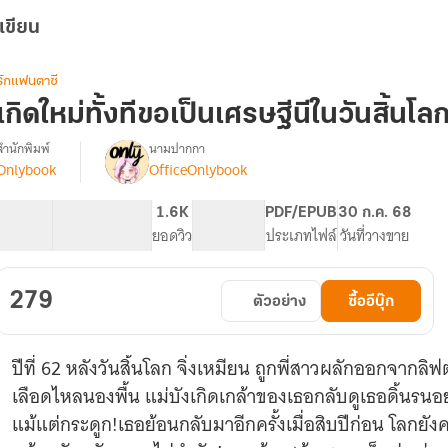
เขียน
รักแฟนตาซี
เกิดใหม่ทั้งทีขอเป็นเศรษฐีนีในวันสิ้นโล
สำนักพิมพ์
นามปากกา
Onlybook
OfficeOnlybook
[จบ]เกิด
รื่อง
ใหม่
ทั้งที
43.33K
297
1.6K
PG ทั่วไป
PDF/EPUB
30 ก.ค. 68
ขอ
จำนวนคำ
จำนวนหน้า (A5)
ยอดวิว
ระดับเนื้อหา
ประเภทไฟล์
วันที่วางขาย
เป็น
เศรษฐีนี
ใน
279
ตัวอย่าง
ซื้ออีบุ๊ก
วัน
สิ้น
โลก
ปีที่ 62 หลังวันสิ้นโลก จิ่งเหมียน ถูกพี่สาวผลักออกจากลิ
เลือดไหลนองพื้น แม่บังเกิดเกล้าของเธอกลับดูเธอดิ้นรนอย่
แม้แต่กระดูก!เธอย้อนกลับมาอีกครั้งเมื่อสิบปีก่อน โลกยั