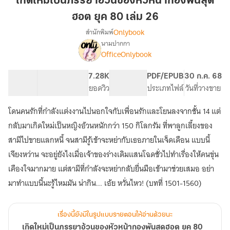
เกิดใหม่เป็นภรรยาอ้วนของหัวหน้ากองพันสุด
ภรรยา
ฮอต ยุค 80 เล่ม 26
อ้วน
Onlybook
สำนักพิมพ์
ของ
นามปากกา
หัวหน้า
เรื่อง
OfficeOnlybook
เกิด
กองพัน
ใหม่
สุด
เป็น
91.2K
761
7.28K
PG ทั่วไป
PDF/EPUB
30 ก.ค. 68
ฮอต
ภรรยา
จำนวนคำ
จำนวนหน้า (A5)
ยอดวิว
ระดับเนื้อหา
ประเภทไฟล์
วันที่วางขาย
ยุค
อ้วน
80
ของ
โดนคนรักที่กำลังแต่งงานไปนอกใจกับเพื่อนรักและโยนลงจากชั้น 14 แต่
หัวหน้า
เล่ม
กลับมาเกิดใหม่เป็นหญิงอ้วนหนักกว่า 150 กิโลกรัม ที่พาลูกเลี้ยงของ
กองพัน
26
สุด
สามีไปขายแลกหนี้ จนสามีรู้เข้าจะหย่ากับเธอภายในเจ็ดเดือน แบบนี้
ฮอต
เจียงหว่าน จะอยู่ยังไงเมื่อเจ้าของร่างเดิมแสนโฉดชั่วไปทำเรื่องให้คนขุ่น
ยุค
เคืองใจมากมาย แต่สามีที่กำลังจะหย่ากลับยื่นมือเข้ามาช่วยเสมอ อย่า
80
มาทำแบบนี้นะรู้ไหมมัน น่ากิน... เอ้ย หวั่นไหว! (บทที่ 1501-1560)
เรื่องนี้ยังมีในรูปแบบรายตอนให้อ่านด้วยนะ
เกิดใหม่เป็นภรรยาอ้วนของหัวหน้ากองพันสุดฮอต ยุค 80