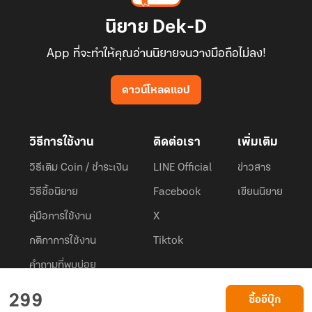
นิยาย Dek-D
App ที่จะทำให้คุณอ่านนิยายจนวางมือถือไม่ลง!
ดาวน์โหลดแอป
วิธีการใช้งาน
ติดต่อเรา
เพิ่มเติม
วิธีเติม Coin / ชำระเงิน
LINE Official
ข่าวสาร
วิธีซื้อนิยาย
Facebook
เขียนนิยาย
คู่มือการใช้งาน
X
กติกาการใช้งาน
Tiktok
คำถามที่พบบ่อย
Dek-D.com ใช้คุกกี้เพื่อพัฒนาประสบการณ์ของ ผู้ใช้ให้ดียิ่งขึ้น
299
ซื้ออีบุ๊ก
ยอมรับ
เรียนรู้เพิ่มเติมที่นี่
© 2026
Dek-D Interactive Co.,Ltd.
All rights reserved. |
Privacy Policy