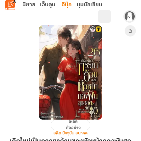
ข้ามไปยังเนื้อหาหลัก
นิยาย
เว็บตูน
อีบุ๊ก
มุมนักเขียน
โหลด
เกิด
ตัวอย่าง
ใหม่
อดีต ปัจจุบัน อนาคต
เป็น