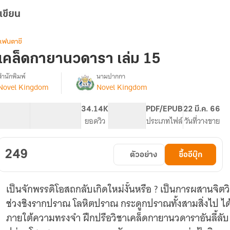
เขียน
แฟนตาซี
เคล็ดกายานวดารา เล่ม 15
สำนักพิมพ์
นามปากกา
Novel Kingdom
Novel Kingdom
รื่อง
เคล็ด
กา
174.39K
882
34.14K
PG ทั่วไป
PDF/EPUB
22 มี.ค. 66
ยา
จำนวนคำ
จำนวนหน้า (A5)
ยอดวิว
ระดับเนื้อหา
ประเภทไฟล์
วันที่วางขาย
นว
ดารา
249
ตัวอย่าง
ซื้ออีบุ๊ก
เป็นจักพรรดิโอสถกลับเกิดใหม่งั้นหรือ ? เป็นการผสานจิตว
ช่วงชิงรากปราณ โลหิตปราณ กระดูกปราณทั้งสามสิ่งไป ไ
ภายใต้ความทรงจำ ฝึกปรือวิชาเคล็ดกายานวดาราอันลี้ล