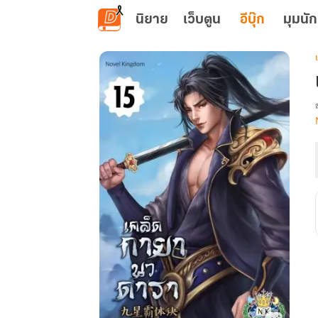
ข้ามไปยังเนื้อหาหลัก
นิยาย
เว็บตูน
อีบุ๊ก
มุมนัก
เ