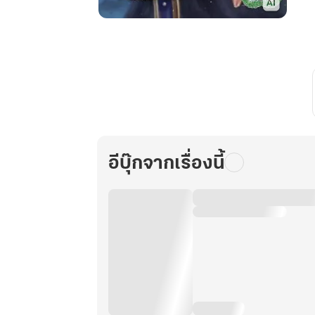
เคล็ด
กา
ยา
นว
ดารา
เล่ม
15
อีบุ๊กจากเรื่องนี้