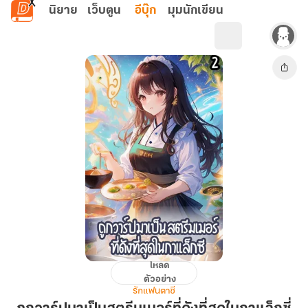
ข้ามไปยังเนื้อหาหลัก
นิยาย
เว็บตูน
อีบุ๊ก
มุมนักเขียน
โหลด
ถู
ตัวอย่าง
กวา
รักแฟนตาซี
ร์