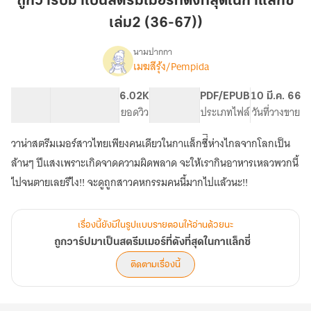
ถูกวาร์ปมาเป็นสตรีมเมอร์ที่ดังที่สุดในกาแล็กซี่
ปมา
เล่ม2 (36-67))
เป็น
สตรี
นามปากกา
ม
เมฆสีรุ้ง/Pempida
เรื่อง
ถู
เม
กวา
อร์
99.58K
314
6.02K
PG ทั่วไป
PDF/EPUB
10 มี.ค. 66
ร์
จำนวนคำ
จำนวนหน้า (A5)
ที่
ยอดวิว
ระดับเนื้อหา
ประเภทไฟล์
วันที่วางขาย
ปมา
ดัง
เป็น
วาน่าสตรีมเมอร์สาวไทยเพียงคนเดียวในกาแล็กซี่ี่ห่างไกลจากโลกเป็น
ที่สุด
สตรี
ม
ใน
ล้านๆ ปีแสงเพราะเกิดจาดความผิดพลาด จะให้เรากินอาหารเหลวพวกนี้
เม
กา
ไปจนตายเลยรึไง!! จะดูถูกสาวคหกรรมคนนี้มากไปแล้วนะ!!
อร์
แล็ก
ที่
ซี่
ดัง
เรื่องนี้ยังมีในรูปแบบรายตอนให้อ่านด้วยนะ
เล่ม2
ที่สุด
ใน
ถูกวาร์ปมาเป็นสตรีมเมอร์ที่ดังที่สุดในกาแล็กซี่
(36-
กา
67))
ติดตามเรื่องนี้
แล็ก
ซี่