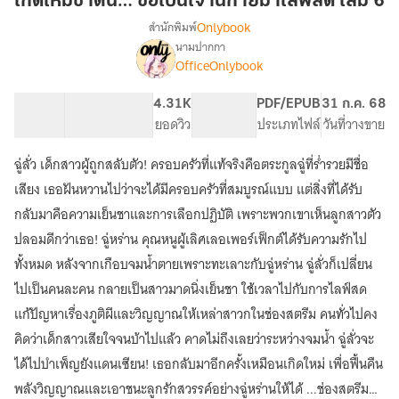
เกิดใหม่ชาตินี้… ขอเป็นเจ้านิกายมาไลฟ์สด เล่ม 6
นี้…
Onlybook
สำนักพิมพ์
ขอ
นามปากกา
[จบ]
เรื่อง
เป็น
OfficeOnlybook
เกิด
เจ้า
ใหม่
นิกาย
58.34K
479
4.31K
PG ทั่วไป
PDF/EPUB
31 ก.ค. 68
ชาติ
มา
จำนวนคำ
จำนวนหน้า (A5)
ยอดวิว
ระดับเนื้อหา
ประเภทไฟล์
วันที่วางขาย
นี้…
ไลฟ์
ขอ
เป็น
ฉู่ลั่ว เด็กสาวผู้ถูกสลับตัว! ครอบครัวที่แท้จริงคือตระกูลฉู่ที่ร่ำรวยมีชื่อ
สด
เจ้า
เล่ม
เสียง เธอฝันหวานไปว่าจะได้มีครอบครัวที่สมบูรณ์แบบ แต่สิ่งที่ได้รับ
นิกาย
6
กลับมาคือความเย็นชาและการเลือกปฏิบัติ เพราะพวกเขาเห็นลูกสาวตัว
มา
ไลฟ์
ปลอมดีกว่าเธอ! ฉู่หร่าน คุณหนูผู้เลิศเลอเพอร์เฟ็กต์ได้รับความรักไป
สด
ทั้งหมด หลังจากเกือบจมน้ำตายเพราะทะเลาะกับฉู่หร่าน ฉู่ลั่วก็เปลี่ยน
ไปเป็นคนละคน กลายเป็นสาวมาดนิ่งเย็นชา ใช้เวลาไปกับการไลฟ์สด
แก้ปัญหาเรื่องภูติผีและวิญญาณให้เหล่าสาวกในช่องสตรีม คนทั่วไปคง
คิดว่าเด็กสาวเสียใจจนบ้าไปแล้ว คาดไม่ถึงเลยว่าระหว่างจมน้ำ ฉู่ลั่วจะ
ได้ไปบำเพ็ญยังแดนเซียน! เธอกลับมาอีกครั้งเหมือนเกิดใหม่ เพื่อฟื้นคืน
พลังวิญญาณและเอาชนะลูกรักสวรรค์อย่างฉู่หร่านให้ได้ ...ช่องสตรีมสด