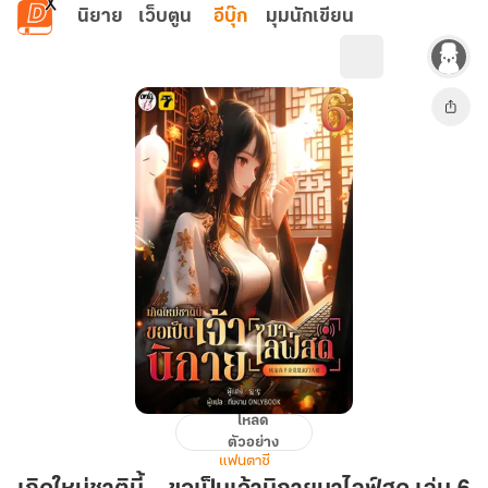
ข้ามไปยังเนื้อหาหลัก
นิยาย
เว็บตูน
อีบุ๊ก
มุมนักเขียน
โหลด
เกิด
ตัวอย่าง
ใหม่
แฟนตาซี
ชาติ