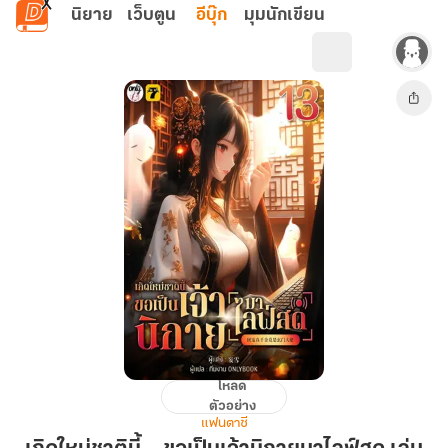
ข้ามไปยังเนื้อหาหลัก
นิยาย
เว็บตูน
อีบุ๊ก
มุมนักเขียน
โหลด
เกิด
ตัวอย่าง
ใหม่
แฟนตาซี
ชาติ