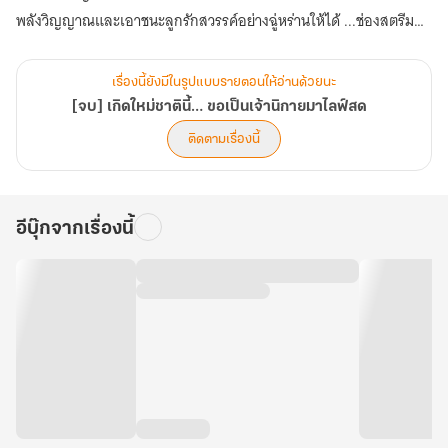
พลังวิญญาณและเอาชนะลูกรักสวรรค์อย่างฉู่หร่านให้ได้ ...ช่องสตรีมสด
ของเจ้านิกายหญิงฉู่ลั่วจึงได้เวลาขึ้นไลฟ์แล้ว!
เรื่องนี้ยังมีในรูปแบบรายตอนให้อ่านด้วยนะ
[จบ] เกิดใหม่ชาตินี้… ขอเป็นเจ้านิกายมาไลฟ์สด
ติดตามเรื่องนี้
อีบุ๊กจากเรื่องนี้