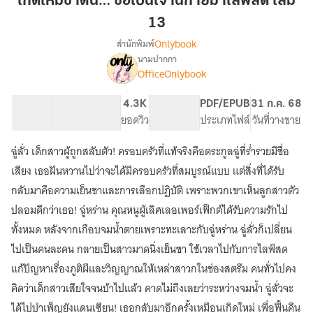
เกิดใหม่ชาตินี้… ขอเป็นเจ้านิกายมาไลฟ์สด เล่ม
นี้…
13
ขอ
Onlybook
สำนักพิมพ์
เป็น
นามปากกา
เจ้า
[จบ]
เรื่อง
OfficeOnlybook
นิกาย
เกิด
ใหม่
มา
55.45K
587
4.3K
PG ทั่วไป
PDF/EPUB
31 ก.ค. 68
ชาติ
ไลฟ์
จำนวนคำ
จำนวนหน้า (A5)
ยอดวิว
ระดับเนื้อหา
ประเภทไฟล์
วันที่วางขาย
นี้…
สด
ขอ
เล่ม
เป็น
ฉู่ลั่ว เด็กสาวผู้ถูกสลับตัว! ครอบครัวที่แท้จริงคือตระกูลฉู่ที่ร่ำรวยมีชื่อ
13
เจ้า
เสียง เธอฝันหวานไปว่าจะได้มีครอบครัวที่สมบูรณ์แบบ แต่สิ่งที่ได้รับ
นิกาย
กลับมาคือความเย็นชาและการเลือกปฏิบัติ เพราะพวกเขาเห็นลูกสาวตัว
มา
ไลฟ์
ปลอมดีกว่าเธอ! ฉู่หร่าน คุณหนูผู้เลิศเลอเพอร์เฟ็กต์ได้รับความรักไป
สด
ทั้งหมด หลังจากเกือบจมน้ำตายเพราะทะเลาะกับฉู่หร่าน ฉู่ลั่วก็เปลี่ยน
ไปเป็นคนละคน กลายเป็นสาวมาดนิ่งเย็นชา ใช้เวลาไปกับการไลฟ์สด
แก้ปัญหาเรื่องภูติผีและวิญญาณให้เหล่าสาวกในช่องสตรีม คนทั่วไปคง
คิดว่าเด็กสาวเสียใจจนบ้าไปแล้ว คาดไม่ถึงเลยว่าระหว่างจมน้ำ ฉู่ลั่วจะ
ได้ไปบำเพ็ญยังแดนเซียน! เธอกลับมาอีกครั้งเหมือนเกิดใหม่ เพื่อฟื้นคืน