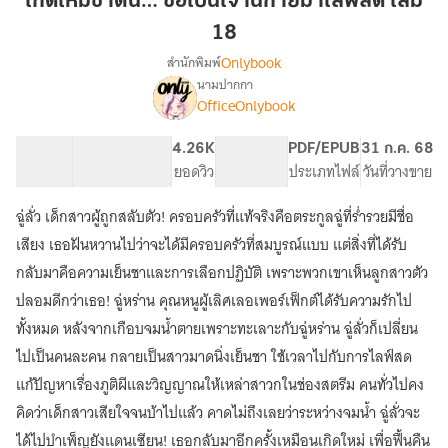
เกิดใหม่ชาตินี้… ขอเป็นเจ้านิกายมาไลฟ์สด เล่ม
นี้…
18
ขอ
Onlybook
สำนักพิมพ์
เป็น
นามปากกา
เจ้า
[จบ]
เรื่อง
OfficeOnlybook
นิกาย
เกิด
ใหม่
มา
53.09K
579
4.26K
PG ทั่วไป
PDF/EPUB
31 ก.ค. 68
ชาติ
ไลฟ์
จำนวนคำ
จำนวนหน้า (A5)
ยอดวิว
ระดับเนื้อหา
ประเภทไฟล์
วันที่วางขาย
นี้…
สด
ขอ
เล่ม
เป็น
ฉู่ลั่ว เด็กสาวผู้ถูกสลับตัว! ครอบครัวที่แท้จริงคือตระกูลฉู่ที่ร่ำรวยมีชื่อ
18
เจ้า
เสียง เธอฝันหวานไปว่าจะได้มีครอบครัวที่สมบูรณ์แบบ แต่สิ่งที่ได้รับ
นิกาย
กลับมาคือความเย็นชาและการเลือกปฏิบัติ เพราะพวกเขาเห็นลูกสาวตัว
มา
ไลฟ์
ปลอมดีกว่าเธอ! ฉู่หร่าน คุณหนูผู้เลิศเลอเพอร์เฟ็กต์ได้รับความรักไป
สด
ทั้งหมด หลังจากเกือบจมน้ำตายเพราะทะเลาะกับฉู่หร่าน ฉู่ลั่วก็เปลี่ยน
ไปเป็นคนละคน กลายเป็นสาวมาดนิ่งเย็นชา ใช้เวลาไปกับการไลฟ์สด
แก้ปัญหาเรื่องภูติผีและวิญญาณให้เหล่าสาวกในช่องสตรีม คนทั่วไปคง
คิดว่าเด็กสาวเสียใจจนบ้าไปแล้ว คาดไม่ถึงเลยว่าระหว่างจมน้ำ ฉู่ลั่วจะ
ได้ไปบำเพ็ญยังแดนเซียน! เธอกลับมาอีกครั้งเหมือนเกิดใหม่ เพื่อฟื้นคืน