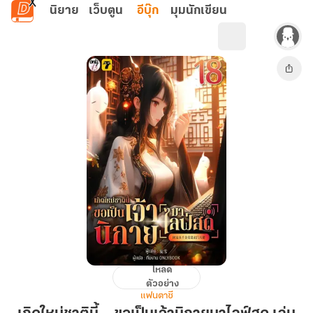
ข้ามไปยังเนื้อหาหลัก
นิยาย
เว็บตูน
อีบุ๊ก
มุมนักเขียน
โหลด
เกิด
ตัวอย่าง
ใหม่
แฟนตาซี
ชาติ