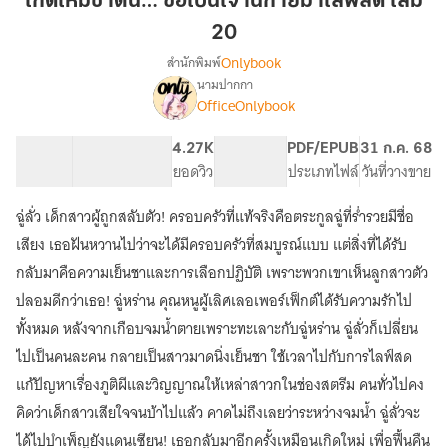
เกิดใหม่ชาตินี้… ขอเป็นเจ้านิกายมาไลฟ์สด เล่ม
นี้…
20
ขอ
Onlybook
สำนักพิมพ์
เป็น
นามปากกา
เจ้า
[จบ]
เรื่อง
OfficeOnlybook
นิกาย
เกิด
ใหม่
มา
53.89K
564
4.27K
PG ทั่วไป
PDF/EPUB
31 ก.ค. 68
ชาติ
ไลฟ์
จำนวนคำ
จำนวนหน้า (A5)
ยอดวิว
ระดับเนื้อหา
ประเภทไฟล์
วันที่วางขาย
นี้…
สด
ขอ
เล่ม
เป็น
ฉู่ลั่ว เด็กสาวผู้ถูกสลับตัว! ครอบครัวที่แท้จริงคือตระกูลฉู่ที่ร่ำรวยมีชื่อ
20
เจ้า
เสียง เธอฝันหวานไปว่าจะได้มีครอบครัวที่สมบูรณ์แบบ แต่สิ่งที่ได้รับ
นิกาย
กลับมาคือความเย็นชาและการเลือกปฏิบัติ เพราะพวกเขาเห็นลูกสาวตัว
มา
ไลฟ์
ปลอมดีกว่าเธอ! ฉู่หร่าน คุณหนูผู้เลิศเลอเพอร์เฟ็กต์ได้รับความรักไป
สด
ทั้งหมด หลังจากเกือบจมน้ำตายเพราะทะเลาะกับฉู่หร่าน ฉู่ลั่วก็เปลี่ยน
ไปเป็นคนละคน กลายเป็นสาวมาดนิ่งเย็นชา ใช้เวลาไปกับการไลฟ์สด
แก้ปัญหาเรื่องภูติผีและวิญญาณให้เหล่าสาวกในช่องสตรีม คนทั่วไปคง
คิดว่าเด็กสาวเสียใจจนบ้าไปแล้ว คาดไม่ถึงเลยว่าระหว่างจมน้ำ ฉู่ลั่วจะ
ได้ไปบำเพ็ญยังแดนเซียน! เธอกลับมาอีกครั้งเหมือนเกิดใหม่ เพื่อฟื้นคืน