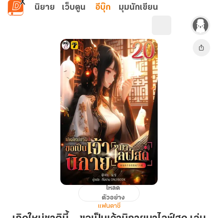
ข้ามไปยังเนื้อหาหลัก
นิยาย
เว็บตูน
อีบุ๊ก
มุมนักเขียน
โหลด
เกิด
ตัวอย่าง
ใหม่
แฟนตาซี
ชาติ