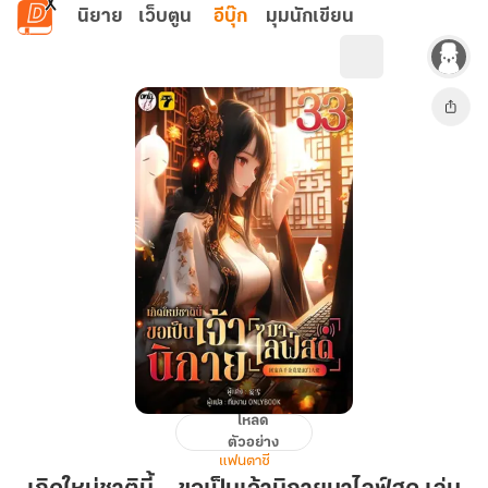
ข้ามไปยังเนื้อหาหลัก
นิยาย
เว็บตูน
อีบุ๊ก
มุมนักเขียน
โหลด
เกิด
ตัวอย่าง
ใหม่
แฟนตาซี
ชาติ