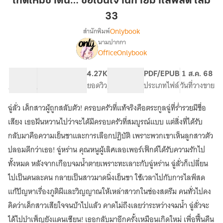
เกิดใหม่ชาตินี้… ขอเป็นเจ้านิกายมาไลฟ์สด เล่ม
นี้…
33
ขอ
Onlybook
สำนักพิมพ์
เป็น
นามปากกา
เจ้า
[จบ]
เรื่อง
OfficeOnlybook
นิกาย
เกิด
ใหม่
มา
49.27K
562
4.27K
PG ทั่วไป
PDF/EPUB
1 ส.ค. 68
ชาติ
ไลฟ์
จำนวนคำ
จำนวนหน้า (A5)
ยอดวิว
ระดับเนื้อหา
ประเภทไฟล์
วันที่วางขาย
นี้…
สด
ขอ
เล่ม
เป็น
ฉู่ลั่ว เด็กสาวผู้ถูกสลับตัว! ครอบครัวที่แท้จริงคือตระกูลฉู่ที่ร่ำรวยมีชื่อ
33
เจ้า
เสียง เธอฝันหวานไปว่าจะได้มีครอบครัวที่สมบูรณ์แบบ แต่สิ่งที่ได้รับ
นิกาย
กลับมาคือความเย็นชาและการเลือกปฏิบัติ เพราะพวกเขาเห็นลูกสาวตัว
มา
ไลฟ์
ปลอมดีกว่าเธอ! ฉู่หร่าน คุณหนูผู้เลิศเลอเพอร์เฟ็กต์ได้รับความรักไป
สด
ทั้งหมด หลังจากเกือบจมน้ำตายเพราะทะเลาะกับฉู่หร่าน ฉู่ลั่วก็เปลี่ยน
ไปเป็นคนละคน กลายเป็นสาวมาดนิ่งเย็นชา ใช้เวลาไปกับการไลฟ์สด
แก้ปัญหาเรื่องภูติผีและวิญญาณให้เหล่าสาวกในช่องสตรีม คนทั่วไปคง
คิดว่าเด็กสาวเสียใจจนบ้าไปแล้ว คาดไม่ถึงเลยว่าระหว่างจมน้ำ ฉู่ลั่วจะ
ได้ไปบำเพ็ญยังแดนเซียน! เธอกลับมาอีกครั้งเหมือนเกิดใหม่ เพื่อฟื้นคืน