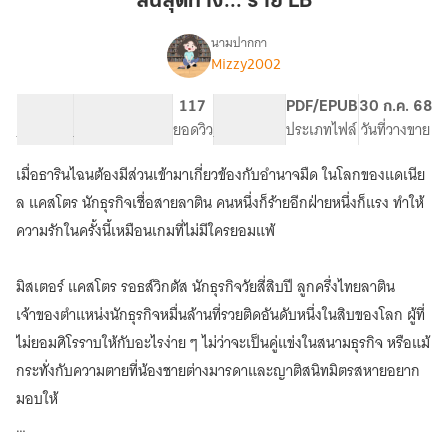
สิ้นสุดทาง... ร้าย LB
ร้าย
LB
นามปากกา
Mizzy2002
เรื่อง
สิ้น
สุด
50.02K
263
117
PG ทั่วไป
PDF/EPUB
30 ก.ค. 68
ทาง...
จำนวนคำ
จำนวนหน้า (A5)
ยอดวิว
ระดับเนื้อหา
ประเภทไฟล์
วันที่วางขาย
ร้าย
เมื่อธารินไฉนต้องมีส่วนเข้ามาเกี่ยวข้องกับอำนาจมืด ในโลกของแดเนีย
ล แคสโตร นักธุรกิจเชื่อสายลาติน ​คนหนึ่งก็ร้ายอีกฝ่ายหนึ่งก็แรง ทำให้
ความรักในครั้งนี้เหมือนเกมที่ไม่มีใครยอมแพ้
มิสเตอร์ แคสโตร รอธส์วิกตัส นักธุรกิจวัยสี่สิบปี ลูกครึ่งไทยลาติน
เจ้าของตำแหน่งนักธุรกิจหมื่นล้านที่รวยติดอันดับหนึ่งในสิบของโลก ผู้ที่
ไม่ยอมศิโรราบให้กับอะไรง่าย ๆ ไม่ว่าจะเป็นคู่แข่งในสนามธุรกิจ หรือแม้
กระทั่งกับความตายที่น้องชายต่างมารดาและญาติสนิทมิตรสหายอยาก
มอบให้