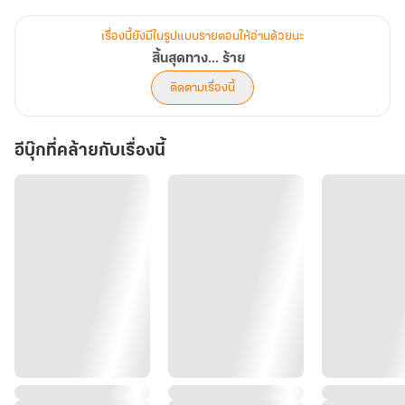
และแล้วโชคชะตาก็นำพา ธารินไฉน วรรธนโชติ เพลย์บอยหนุ่มมากเสน่ห์
เจ้าสำราญมาให้เขา ความรักที่ก่อเกิดจากความร้ายครั้งนี้ก็เหมือนน้ำมัน
เรื่องนี้ยังมีในรูปแบบรายตอนให้อ่านด้วยนะ
กับไฟ ยิ่งพอเข้าใกล้กันมากเท่าไหร่มันก็พร้อมจะแผดเผาเขาทั้งคู่ไปด้วย
สิ้นสุดทาง... ร้าย
กัน...
ติดตามเรื่องนี้
“ถ้าไม่บอกว่าเธอเกลียดฉัน ฉันคงคิดว่าเธอกำลังหึงฉันอยู่”
อีบุ๊กที่คล้ายกับเรื่องนี้
“ผมบอกแล้วไงว่าผมไม่นิยมพวกเดียวกัน ผมชอบอกบึ้ม ๆ มากกว่า”
“อกของฉันก็บึ้มไม่แพ้สาว ๆ ของเธอหรอกนะ อยากลองไหม?”