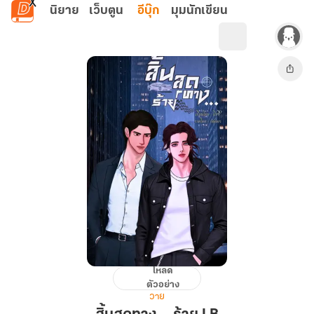
ข้ามไปยังเนื้อหาหลัก
นิยาย
เว็บตูน
อีบุ๊ก
มุมนักเขียน
โหลด
สิ้น
ตัวอย่าง
สุด
วาย
ทาง...