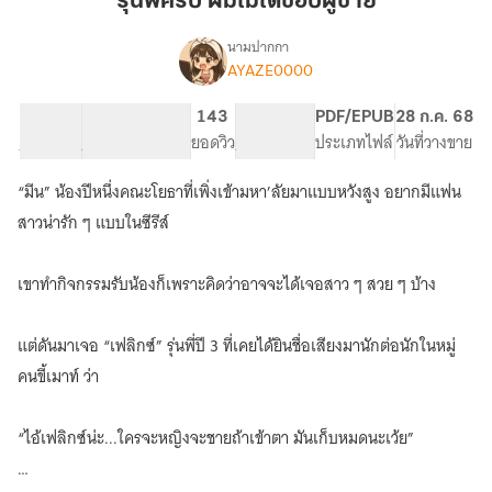
รุ่นพี่ครับ ผมไม่ได้ชอบผู้ชาย
ผม
ไม่
นามปากกา
AYAZE0000
เรื่อง
ได้
รุ่น
ชอบ
พี่
38.17K
229
143
PG ทั่วไป
PDF/EPUB
28 ก.ค. 68
ผู้ชาย
ครับ
จำนวนคำ
จำนวนหน้า (A5)
ยอดวิว
ระดับเนื้อหา
ประเภทไฟล์
วันที่วางขาย
ผม
ไม่
“มีน” น้องปีหนึ่งคณะโยธาที่เพิ่งเข้ามหา’ลัยมาแบบหวังสูง อยากมีแฟน
ได้
ชอบ
สาวน่ารัก ๆ แบบในซีรีส์
ผู้ชาย
เขาทำกิจกรรมรับน้องก็เพราะคิดว่าอาจจะได้เจอสาว ๆ สวย ๆ บ้าง
แต่ดันมาเจอ “เฟลิกซ์” รุ่นพี่ปี 3 ที่เคยได้ยินชื่อเสียงมานักต่อนักในหมู่
คนขี้เมาท์ ว่า
“ไอ้เฟลิกซ์น่ะ...ใครจะหญิงจะชายถ้าเข้าตา มันเก็บหมดนะเว้ย”