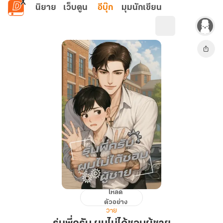
ข้ามไปยังเนื้อหาหลัก
นิยาย
เว็บตูน
อีบุ๊ก
มุมนักเขียน
โหลด
รุ่น
ตัวอย่าง
พี่
วาย
ครับ