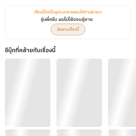
มีนเลยรีบหลบแทบทุกครั้งที่เจอพี่เขา เพราะไม่อยากโดนเก็บ!
เรื่องนี้ยังมีในรูปแบบรายตอนให้อ่านด้วยนะ
แถมมีนก็ไม่เข้าใจว่าทำไมรุ่นพี่คนนี้ชอบมายืนแถวนั่งข้าง ๆ เขาตลอด
รุ่นพี่ครับ ผมไม่ได้ชอบผู้ชาย
รอยยิ้มเจ้าเล่ห์กับคำพูดกึ่งแซว ๆ เหมือนจะจีบแต่ก็ไม่สุดนั่นคืออะไรกัน
ติดตามเรื่องนี้
แน่?
อีบุ๊กที่คล้ายกับเรื่องนี้