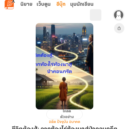
ข้ามไปยังเนื้อหาหลัก
นิยาย
เว็บตูน
อีบุ๊ก
มุมนักเขียน
โหลด
ชีวิต
ตัวอย่าง
ต้อง
อดีต ปัจจุบัน อนาคต
สู้: