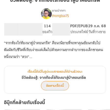
ชีวิตต้องสู้: จากท้องไร่ท้องนาสู่ป่าคอนกรีต
จาก
ท้อง
นามปากกา
thongbai75
เรื่อง
ไร่
ชีวิต
ท้อง
ต้อง
6.98K
29
114
PG ทั่วไป
PDF/EPUB
29 ก.ค. 68
นา
สู้:
จำนวนคำ
จำนวนหน้า (A5)
ยอดวิว
ระดับเนื้อหา
ประเภทไฟล์
วันที่วางขาย
สู่
จาก
ท้อง
ป่า
"จากท้องไร่ท้องนาสู่ป่าคอนกรีต" คือนวนิยายที่จะพาคุณย้อนกลับไป
ไร่
คอนกรีต
ท้อง
สัมผัสกับชีวิตที่เรียบง่ายแต่เต็มไปด้วยความยากลำบากของเด็กชายคน
นา
หนึ่งนามว่า "ดวง"...
สู่
ป่า
คอนกรีต
เรื่องนี้ยังมีในรูปแบบรายตอนให้อ่านด้วยนะ
ชีวิตต้องสู้: จากท้องไร่ท้องนาสู่ป่าคอนกรีต
ติดตามเรื่องนี้
อีบุ๊กที่คล้ายกับเรื่องนี้