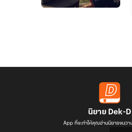
บ้านไร่
บ้านนา
เรา
เมื่อ
คราว
อดีตกาล
นิยาย Dek-D
App ที่จะทำให้คุณอ่านนิยายจนวาง