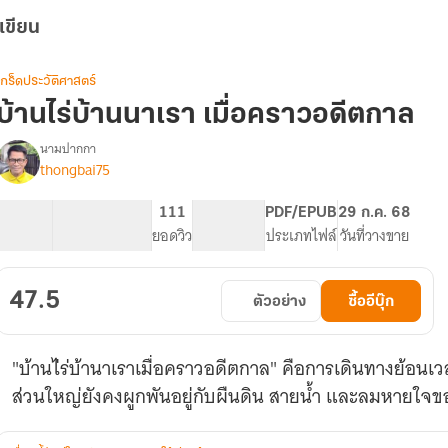
เขียน
เกร็ดประวัติศาสตร์
บ้านไร่บ้านนาเรา เมื่อคราวอดีตกาล
นามปากกา
thongbai75
รื่อง
บ้านไร่
บ้านนา
7.82K
31
111
PG ทั่วไป
PDF/EPUB
29 ก.ค. 68
เรา
จำนวนคำ
จำนวนหน้า (A5)
ยอดวิว
ระดับเนื้อหา
ประเภทไฟล์
วันที่วางขาย
เมื่อ
คราว
อดีตกาล
47.5
ตัวอย่าง
ซื้ออีบุ๊ก
"บ้านไ่ร่บ้านาเราเมื่อคราวอดีตกาล" คือการเดินทางย้อนเว
ส่วนใหญ่ยังคงผูกพันอยู่กับผืนดิน สายน้ำ และลมหายใจข