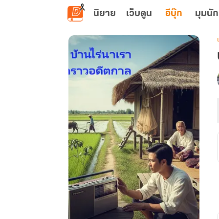
ข้ามไปยังเนื้อหาหลัก
นิยาย
เว็บตูน
อีบุ๊ก
มุมนัก
เ