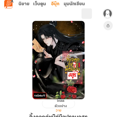
ข้ามไปยังเนื้อหาหลัก
นิยาย
เว็บตูน
อีบุ๊ก
มุมนักเขียน
โหลด
จิ้งจอก
ตัวอย่าง
คู่หู
วาย
บู๊