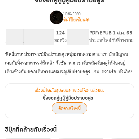
จิ้งจอกคู่หูบู๊คู่มือปราบอสูร
คู่มือ
ปราบ
นามปากกา
ขิมโป๊ยเซียน琴
เรื่อง
อสูร
จิ้งจอก
คู่หู
82.81K
306
124
PG ทั่วไป
PDF/EPUB
1 ส.ค. 68
บู๊
จำนวนคำ
จำนวนหน้า (A5)
ยอดวิว
ระดับเนื้อหา
ประเภทไฟล์
วันที่วางขาย
คู่มือ
ปราบ
'ลีหลี่ถาน' ปรมาจารย์มือปราบอสูรหนุ่มมากความสามารถ บังเอิญพบ
อสูร
เจอกับจิ้งจอกสวรรค์สีเพลิง 'โรซัน' พวกเขาจับพลัดจับผลูให้ต้องอยู่
เคียงข้างกัน ออกเดินทางและผจญภัยปราบอสูร...จน 'ความรัก' บังเกิด?
เรื่องนี้ยังมีในรูปแบบรายตอนให้อ่านด้วยนะ
จิ้งจอกคู่หูบู๊คู่มือปราบอสูร
ติดตามเรื่องนี้
อีบุ๊กที่คล้ายกับเรื่องนี้